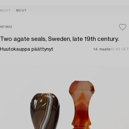
MUUT
MUUT
1675612
Two agate seals, Sweden, late 19th century.
Huutokauppa päättynyt
14. maalis
15:40 CET