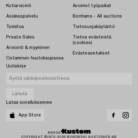
Kotiarviointi
Avoimet työpaikat
Asiakaspalvelu
Bonhams - All auctions
Toimitus
Tietosuojakäytäntö
Private Sales
Tietoa evästeistä
(cookies)
Arviointi & myyminen
Evästeasetukset
Ostaminen huutokaupassa
Uutiskirje
Lataa sovelluksemme
App Store
MAKSA
COPYRIGHT ©1870-2026 BUKOWSKI AUKTIONER AB