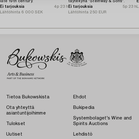
late 19th century.
täytekynä "Steinway & Sons".
E
Ei tarjouksia
4p 23 h
Ei tarjouksia
5p 23 h
L
Lähtöhinta
6 000 SEK
Lähtöhinta
250 EUR
Tietoa Bukowskista
Ehdot
Ota yhteyttä
Bukipedia
asiantuntijoihimme
Systembolaget's Wine and
Tulokset
Spirits Auctions
Uutiset
Lehdistö