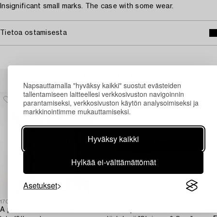
Insignificant small marks. The case with some wear.
Tietoa ostamisesta
Muiden katsomia kohteita
Napsauttamalla "hyväksy kaikki" suostut evästeiden
tallentamiseen laitteellesi verkkosivuston navigoinnin
parantamiseksi, verkkosivuston käytön analysoimiseksi ja
markkinointimme mukauttamiseksi.
Hyväksy kaikki
Hylkää ei-välttämättömät
Asetukset
1706420
1732131
1
A pair of candelabras,
Conway Stewart,
V