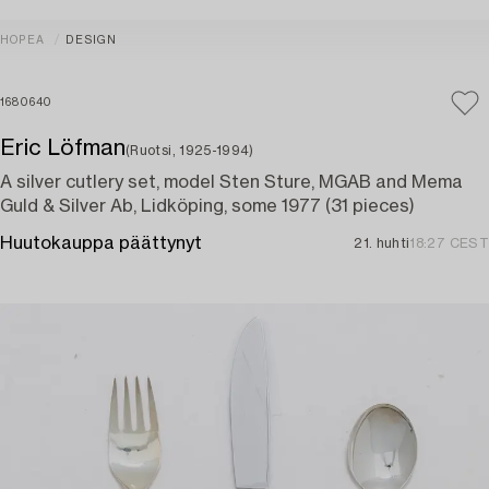
HOPEA
DESIGN
1680640
Eric Löfman
(Ruotsi, 1925-1994)
A silver cutlery set, model Sten Sture, MGAB and Mema
Guld & Silver Ab, Lidköping, some 1977 (31 pieces)
Huutokauppa päättynyt
21. huhti
18:27 CEST