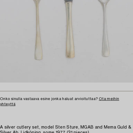
Onko sinulla vastaava esine jonka haluat arvioituttaa?
Ota meihin
yhteyttä
A silver cutlery set, model Sten Sture, MGAB and Mema Guld &
Silver Ab, Lidköping, some 1977 (31 pieces)