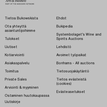
Tietoa Bukowskista
Ehdot
Ota yhteyttä
Bukipedia
asiantuntijoihimme
Systembolaget's Wine and
Tulokset
Spirits Auctions
Uutiset
Lehdistö
Kotiarviointi
Avoimet työpaikat
Asiakaspalvelu
Bonhams - All auctions
Toimitus
Tietosuojakäytäntö
Private Sales
Tietoa evästeistä
(cookies)
Arviointi & myyminen
Evästeasetukset
Ostaminen huutokaupassa
Uutiskirje