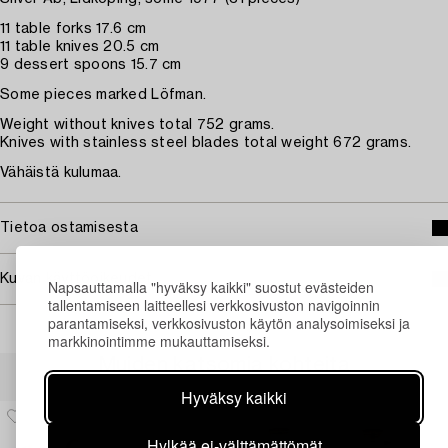
11 table forks 17.6 cm
11 table knives 20.5 cm
9 dessert spoons 15.7 cm
Some pieces marked Löfman.
Weight without knives total 752 grams.
Knives with stainless steel blades total weight 672 grams.
Vähäistä kulumaa.
Tietoa ostamisesta
Kuvan käyttöoikeudet
Napsauttamalla "hyväksy kaikki" suostut evästeiden
tallentamiseen laitteellesi verkkosivuston navigoinnin
parantamiseksi, verkkosivuston käytön analysoimiseksi ja
markkinointimme mukauttamiseksi.
Muiden katsomia kohteita
Hyväksy kaikki
Hylkää ei-välttämättömät