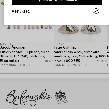
Asetukset
1730435
1731604
1
Jacob Ängman
Tage Göthlin,
I
Cutlery service, 89 pieces, silver,
candlesticks, a pair, silver with
a
"Rosenholm", GAB, Eskilstuna,
amethysts, Tesi, Gothenburg, 1965.
N
1961-87.
Ei tarjouksia
6p 6 h
1 000 SEK
5p 10 h
Tarjottu
T
Lähtöhinta
30 000 SEK
Lähtöhinta
3 000 SEK
L