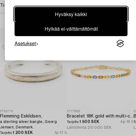
Tietoa ostamisesta
Hyväksy kaikki
Hylkää ei-välttämättömät
Muiden katsomia kohteita
Asetukset
1730711
1717855
1
Flemming Eskildsen,
Bracelet 18K gold with multi-coloured sapphires and round brilliant-cut diamonds.
a sterling silver bangle, Georg
1 500 SEK
4p 16 h
Tarjottu
T
Jensen, Denmark.
Lähtöhinta
20 000 SEK
L
1 200 SEK
1p 17 h
Tarjottu