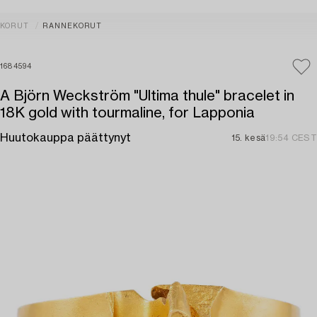
KORUT
RANNEKORUT
1684594
A Björn Weckström "Ultima thule" bracelet in
18K gold with tourmaline, for Lapponia
Huutokauppa päättynyt
15. kesä
19:54 CEST