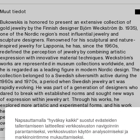
Muut tiedot
Bukowskis is honored to present an extensive collection of
gold jewelry by the Finnish designer Björn Weckström (b. 1935),
one of the Nordic region’s most influential jewelry and
sculpture designers. Renowned for his sculptural and nature-
inspired jewelry for Lapponia, he has, since the 1960s,
redefined the perception of jewelry by combining artistic
expression with innovative material techniques. Weckström’s
works are represented in museum collections worldwide, and
he is regarded as a leading figure in modern Nordic design. The
collection belonged to a Swedish silversmith active during the
1960s and 1970s, a period when Swedish jewelry art was
rapidly evolving. He was part of a generation of designers who
dared to break with established norms and sought new ways
of expression within jewelry art. Through his works, he
explored more artistic and experimental forms, and his work
helped expand the boundaries of how jewelry could be
perceived—not merely as decorative objects, but as art in its
Napsauttamalla "hyväksy kaikki" suostut evästeiden
own right. Like Björn Weckström, he believed that jewelry is an
tallentamiseen laitteellesi verkkosivuston navigoinnin
art form on the same level as sculpture and visual art.
parantamiseksi, verkkosivuston käytön analysoimiseksi ja
markkinointimme mukauttamiseksi.