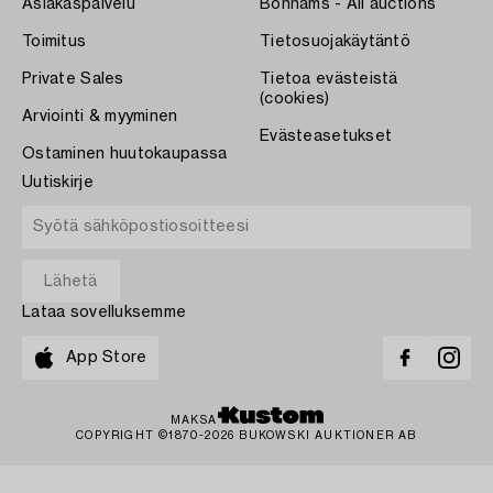
Asiakaspalvelu
Bonhams - All auctions
Toimitus
Tietosuojakäytäntö
Private Sales
Tietoa evästeistä
(cookies)
Arviointi & myyminen
Evästeasetukset
Ostaminen huutokaupassa
Uutiskirje
Lataa sovelluksemme
App Store
MAKSA
COPYRIGHT ©1870-2026 BUKOWSKI AUKTIONER AB