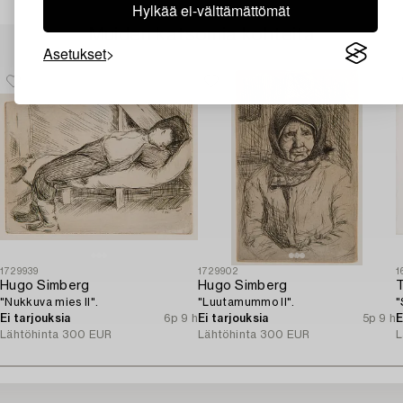
Hylkää ei-välttämättömät
Muiden katsomia kohteita
Asetukset
1729939
1729902
1
Hugo Simberg
Hugo Simberg
"Nukkuva mies II".
"Luutamummo II".
"
Ei tarjouksia
6p 9 h
Ei tarjouksia
5p 9 h
E
Lähtöhinta
300 EUR
Lähtöhinta
300 EUR
L