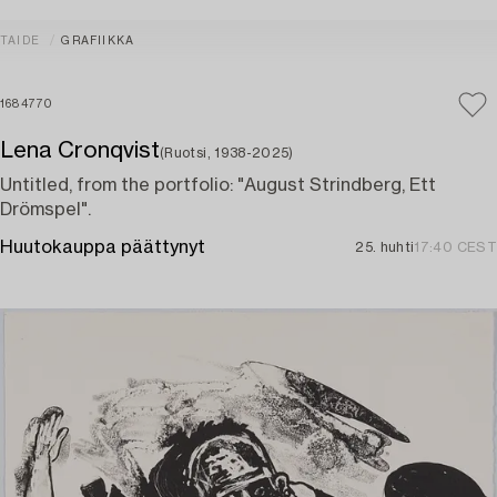
TAIDE
GRAFIIKKA
1684770
Lena Cronqvist
(Ruotsi, 1938-2025)
Untitled, from the portfolio: "August Strindberg, Ett
Drömspel".
Huutokauppa päättynyt
25. huhti
17:40 CEST