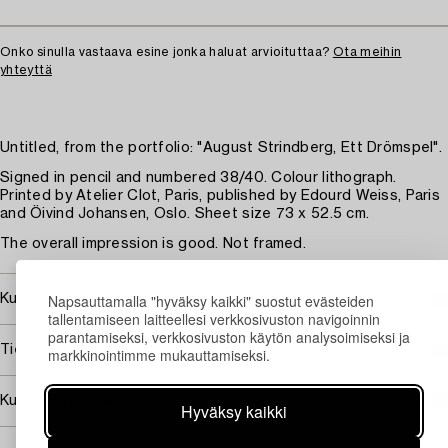
Onko sinulla vastaava esine jonka haluat arvioituttaa?
Ota meihin
yhteyttä
Untitled, from the portfolio: "August Strindberg, Ett Drömspel".
Signed in pencil and numbered 38/40. Colour lithograph.
Printed by Atelier Clot, Paris, published by Edourd Weiss, Paris
and Öivind Johansen, Oslo. Sheet size 73 x 52.5 cm.
The overall impression is good. Not framed.
Napsauttamalla "hyväksy kaikki" suostut evästeiden
Kuuluu jälleenmyyntikorvauksen piiriin
tallentamiseen laitteellesi verkkosivuston navigoinnin
parantamiseksi, verkkosivuston käytön analysoimiseksi ja
Tietoa ostamisesta
markkinointimme mukauttamiseksi.
Kuvan käyttöoikeudet
Hyväksy kaikki