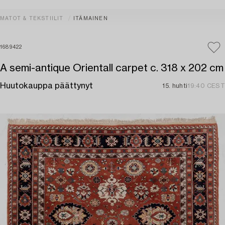
MATOT & TEKSTIILIT
ITÄMAINEN
1689422
A semi-antique Orientall carpet c. 318 x 202 cm
Huutokauppa päättynyt
15. huhti
19:40 CEST