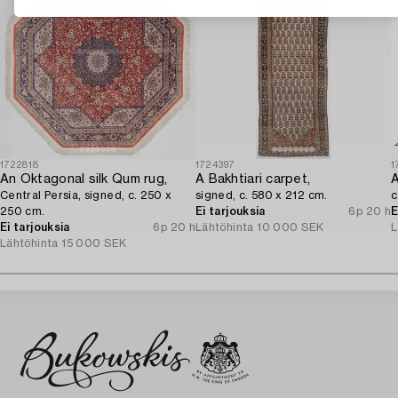
1722818
1724397
1
An Oktagonal silk Qum rug,
A Bakhtiari carpet,
A
Central Persia, signed, c. 250 x
signed, c. 580 x 212 cm.
c
250 cm.
Ei tarjouksia
6p 20 h
E
Ei tarjouksia
6p 20 h
Lähtöhinta
10 000 SEK
L
Lähtöhinta
15 000 SEK