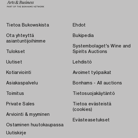
Tietoa Bukowskista
Ehdot
Ota yhteyttä
Bukipedia
asiantuntijoihimme
Systembolaget's Wine and
Tulokset
Spirits Auctions
Uutiset
Lehdistö
Kotiarviointi
Avoimet työpaikat
Asiakaspalvelu
Bonhams - All auctions
Toimitus
Tietosuojakäytäntö
Private Sales
Tietoa evästeistä
(cookies)
Arviointi & myyminen
Evästeasetukset
Ostaminen huutokaupassa
Uutiskirje