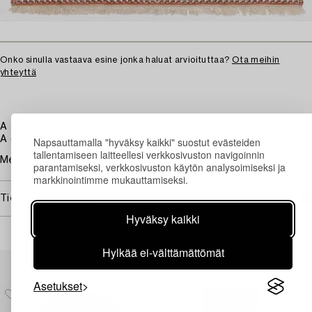
Onko sinulla vastaava esine jonka haluat arvioituttaa?
Ota meihin
yhteyttä
A terracotta-coloured ground with floral and palmette scrolls.
A dark blue main border with a vine motif.
Napsauttamalla "hyväksy kaikki" suostut evästeiden
tallentamiseen laitteellesi verkkosivuston navigoinnin
Merkityksetöntä pintakulumaa.
parantamiseksi, verkkosivuston käytön analysoimiseksi ja
markkinointimme mukauttamiseksi.
Tietoa ostamisesta
Hyväksy kaikki
Hylkää ei-välttämättömät
Muiden katsomia kohteita
Asetukset