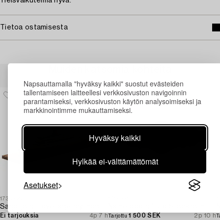
Yleisvaikutelma hyvä.
Tietoa ostamisesta
Muiden katsomia kohteita
Napsauttamalla "hyväksy kaikki" suostut evästeiden
tallentamiseen laitteellesi verkkosivuston navigoinnin
parantamiseksi, verkkosivuston käytön analysoimiseksi ja
markkinointimme mukauttamiseksi.
Hyväksy kaikki
Hylkää ei-välttämättömät
Asetukset
1730429
1718551
1
Sagafjord travel agency model / ship model.
Name board "Ulla Stockholm".
Ei tarjouksia
4p 7 h
1 500 SEK
2p 10 h
Tarjottu
T