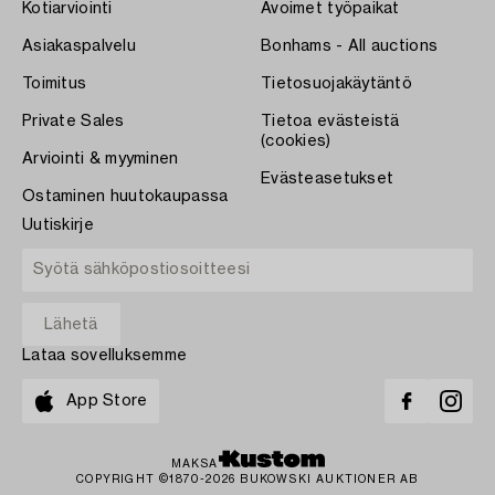
Kotiarviointi
Avoimet työpaikat
Asiakaspalvelu
Bonhams - All auctions
Toimitus
Tietosuojakäytäntö
Private Sales
Tietoa evästeistä
(cookies)
Arviointi & myyminen
Evästeasetukset
Ostaminen huutokaupassa
Uutiskirje
Lataa sovelluksemme
App Store
MAKSA
COPYRIGHT ©1870-2026 BUKOWSKI AUKTIONER AB