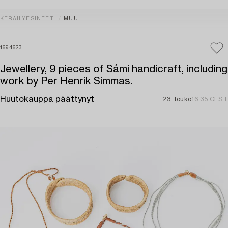
KERÄILYESINEET
MUU
1694623
Jewellery, 9 pieces of Sámi handicraft, including
work by Per Henrik Simmas.
Huutokauppa päättynyt
23. touko
16:35 CEST