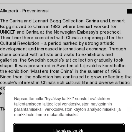
Alkuperä - Provenienssi
The Carina and Lennart Bogg Collection. Carina and Lennart
Bogg moved to China in 1983, where Lennart worked for
UNICEF and Carina at the Norwegian Embassy’s preschool.
Their time there coincided with China’s reopening after the
Cultural Revolution – a period marked by strong artistic
development and increased international exchange. Through
close contact with artists and visits to exhibitions and
galleries, the Swedish couple’s art collection gradually took
shape. It was presented in Sweden at Liljevalchs konsthall in
the exhibition “Masters from China” in the summer of 1989.
Since then, the collection has continued to grow, reflecting the
couple’s interest in China’s rich cultural life and diverse artistic
expressions.
Property of a private Swedish collector.
Napsauttamalla "hyväksy kaikki" suostut evästeiden
tallentamiseen laitteellesi verkkosivuston navigoinnin
parantamiseksi, verkkosivuston käytön analysoimiseksi ja
Tietoa ostamisesta
markkinointimme mukauttamiseksi.
Hyväksy kaikki