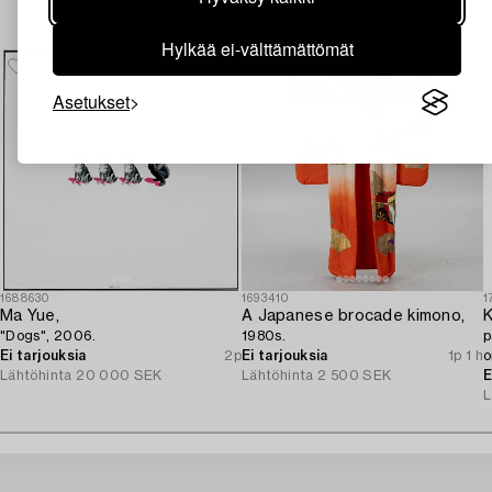
Muiden katsomia kohteita
Hylkää ei-välttämättömät
Asetukset
1688630
1693410
1
Ma Yue,
A Japanese brocade kimono,
K
"Dogs", 2006.
1980s.
p
Ei tarjouksia
2p
Ei tarjouksia
1p 1 h
o
Lähtöhinta
20 000 SEK
Lähtöhinta
2 500 SEK
J
E
L