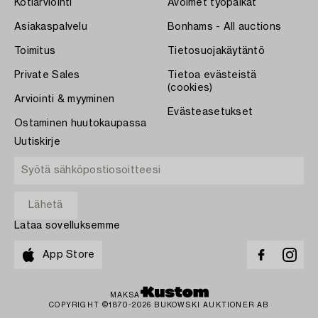
Kotiarviointi
Avoimet työpaikat
Asiakaspalvelu
Bonhams - All auctions
Toimitus
Tietosuojakäytäntö
Private Sales
Tietoa evästeistä
(cookies)
Arviointi & myyminen
Evästeasetukset
Ostaminen huutokaupassa
Uutiskirje
Lataa sovelluksemme
App Store
MAKSA
COPYRIGHT ©1870-2026 BUKOWSKI AUKTIONER AB