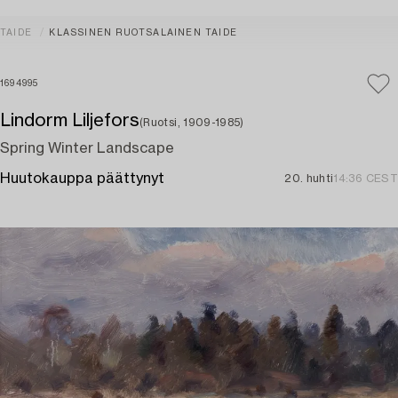
TAIDE
KLASSINEN RUOTSALAINEN TAIDE
1694995
Lindorm Liljefors
(Ruotsi, 1909-1985)
Spring Winter Landscape
Huutokauppa päättynyt
20. huhti
14:36 CEST