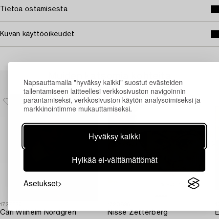
Tietoa ostamisesta
Kuvan käyttöoikeudet
Muiden katsomia kohteita
Napsauttamalla "hyväksy kaikki" suostut evästeiden
tallentamiseen laitteellesi verkkosivuston navigoinnin
parantamiseksi, verkkosivuston käytön analysoimiseksi ja
markkinointimme mukauttamiseksi.
Hyväksy kaikki
Hylkää ei-välttämättömät
Asetukset
1727369
1720896
1
Carl Wilhelm Nordgren
Nisse Zetterberg
E