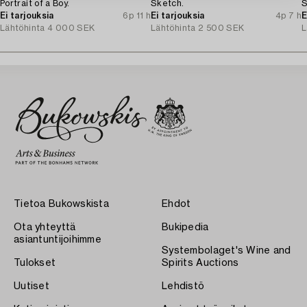
Portrait of a Boy.
Sketch.
S
Ei tarjouksia
6p 11 h
Ei tarjouksia
4p 7 h
E
Lähtöhinta
4 000 SEK
Lähtöhinta
2 500 SEK
L
Tietoa Bukowskista
Ehdot
Ota yhteyttä
Bukipedia
asiantuntijoihimme
Systembolaget's Wine and
Tulokset
Spirits Auctions
Uutiset
Lehdistö