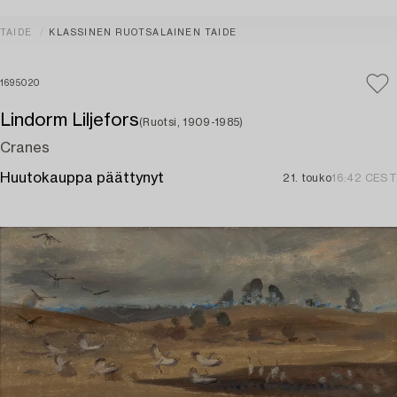
TAIDE
KLASSINEN RUOTSALAINEN TAIDE
1695020
Lindorm Liljefors
(Ruotsi, 1909-1985)
Cranes
Huutokauppa päättynyt
21. touko
16:42 CEST