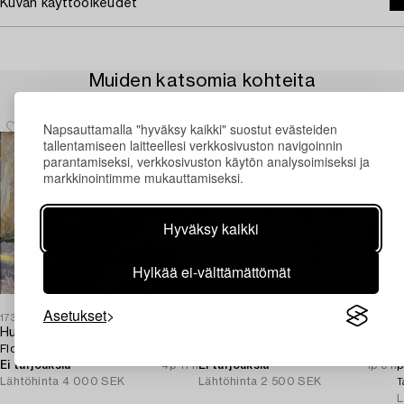
Kuvan käyttöoikeudet
Muiden katsomia kohteita
Napsauttamalla "hyväksy kaikki" suostut evästeiden
tallentamiseen laitteellesi verkkosivuston navigoinnin
parantamiseksi, verkkosivuston käytön analysoimiseksi ja
markkinointimme mukauttamiseksi.
Hyväksy kaikki
Hylkää ei-välttämättömät
Asetukset
1730544
1720896
1
Hugo Lepik
Nisse Zetterberg
Floral still life with a book.
Sketch.
"
Ei tarjouksia
4p 11 h
Ei tarjouksia
1p 8 h
p
Lähtöhinta
4 000 SEK
Lähtöhinta
2 500 SEK
S
T
L