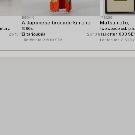
1693410
1719295
A Japanese brocade kimono,
Matsumoto,
ntury.
1980s.
two woodblock prin
2p 13 h
Ei tarjouksia
2p 13 h
Tarjottu
1 000 SE
Lähtöhinta
2 500 SEK
Lähtöhinta
2 500 