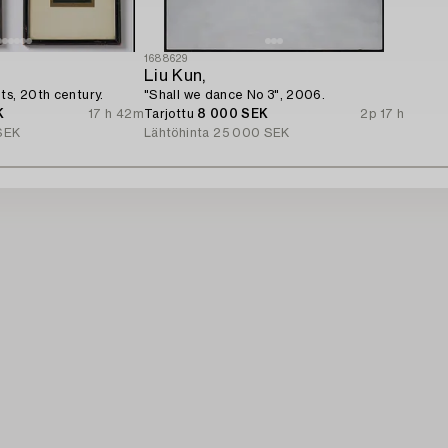
1688629
Liu Kun,
ts, 20th century.
"Shall we dance No 3", 2006.
K
17 h 42m
Tarjottu
8 000 SEK
2p 17 h
SEK
Lähtöhinta
25 000 SEK