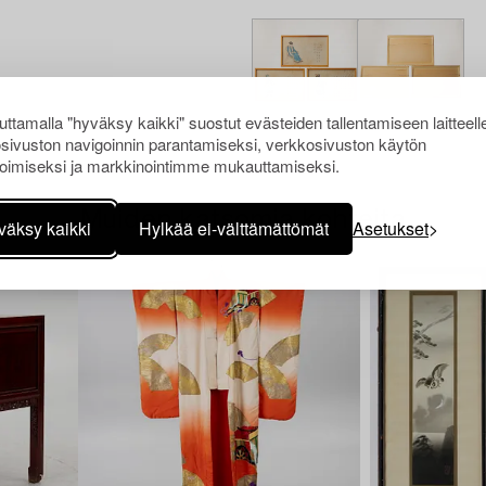
ttamalla "hyväksy kaikki" suostut evästeiden tallentamiseen laitteell
sivuston navigoinnin parantamiseksi, verkkosivuston käytön
oimiseksi ja markkinointimme mukauttamiseksi.
Muiden katsomia kohteita
väksy kaikki
Hylkää ei-välttämättömät
Asetukset