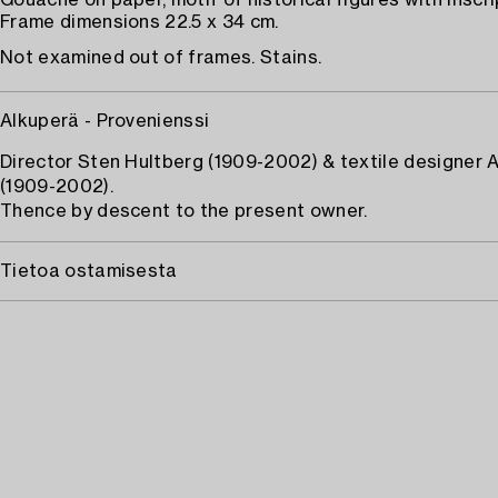
Gouache on paper, motif of historical figures with inscri
Frame dimensions 22.5 x 34 cm.
Not examined out of frames. Stains.
Alkuperä - Provenienssi
Director Sten Hultberg (1909-2002) & textile designer 
(1909-2002).
Thence by descent to the present owner.
Tietoa ostamisesta