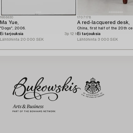
1688630
1707178
Ma Yue,
A red-lacquered desk,
"Dogs", 2006.
China, first half of the 20th ce
Ei tarjouksia
3p 12 h
Ei tarjouksia
Lähtöhinta
20 000 SEK
Lähtöhinta
3 000 SEK