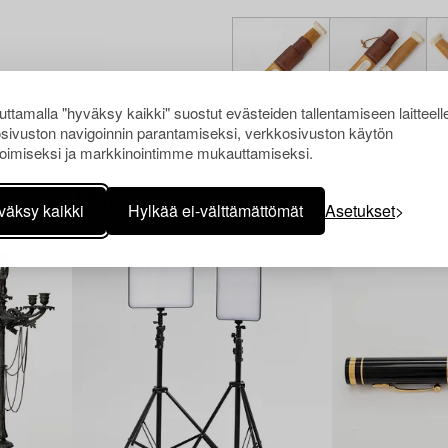
ttamalla "hyväksy kaikki" suostut evästeiden tallentamiseen laitteell
sivuston navigoinnin parantamiseksi, verkkosivuston käytön
oimiseksi ja markkinointimme mukauttamiseksi.
Muiden katsomia kohteita
väksy kaikki
Hylkää ei-välttämättömät
Asetukset