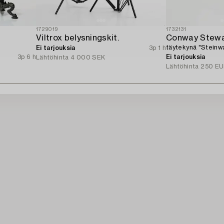
1729019
1732131
Viltrox belysningskit.
Conway Stewa
täytekynä "Steinw
Ei tarjouksia
3p 1 h
3p 6 h
Ei tarjouksia
Lähtöhinta
4 000 SEK
Lähtöhinta
250 EU