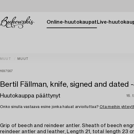
Online-huutokaupat
Live-huutokau
MUUT
MUUT
1697567
Bertil Fällman, knife, signed and dated -
Huutokauppa päättynyt
16. 
Onko sinulla vastaava esine jonka haluat arvioituttaa?
Ota meihin yhteyt
Grip of beech and reindeer antler. Sheath of beech eng
reindeer antler and leather, Length 21, total length 23 c