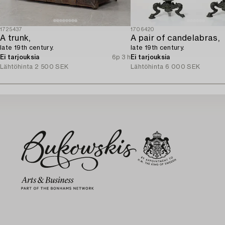
1725437
1706420
A trunk,
A pair of candelabras,
late 19th century.
late 19th century.
Ei tarjouksia
6p 3 h
Ei tarjouksia
Lähtöhinta
2 500 SEK
Lähtöhinta
6 000 SEK