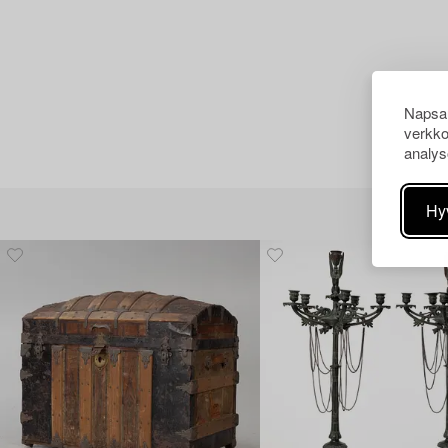
Napsau
verkko
analys
Hy