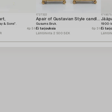
1727322
1719575
rt,
Apair of Gustavian Style candlesticks,
Jääpa
ay & Sons".
Gusums Bruk.
1900-lu
4p 5 h
Ei tarjouksia
6p 3 h
Ei tarj
R
Lähtöhinta
2 500 SEK
Lähtöh