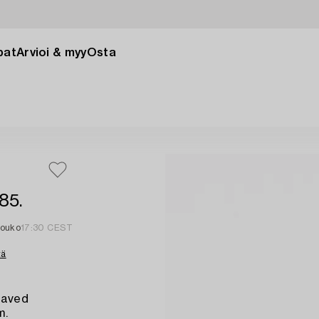
pat
Arvioi & myy
Osta
85.
touko
17:30 CEST
tä
raved
m.