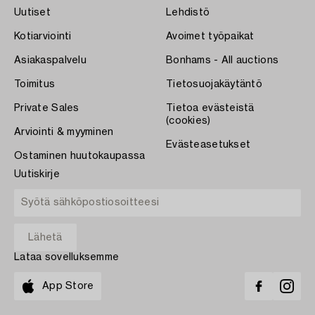
Uutiset
Lehdistö
Kotiarviointi
Avoimet työpaikat
Asiakaspalvelu
Bonhams - All auctions
Toimitus
Tietosuojakäytäntö
Private Sales
Tietoa evästeistä
(cookies)
Arviointi & myyminen
Evästeasetukset
Ostaminen huutokaupassa
Uutiskirje
Lataa sovelluksemme
App Store