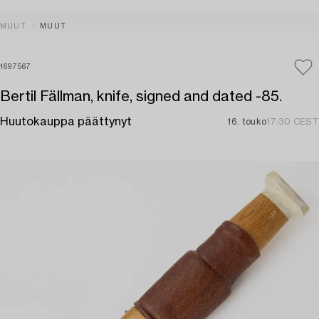
MUUT
MUUT
1697567
Bertil Fällman, knife, signed and dated -85.
Huutokauppa päättynyt
16. touko
17:30 CEST