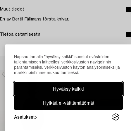
Muut tiedot
En av Bertil Fällmans första knivar.
Tietoa ostamisesta
Napsauttamalla "hyväksy kaikki" suostut evästeiden
Muiden katsomia kohteita
tallentamiseen laitteellesi verkkosivuston navigoinnin
parantamiseksi, verkkosivuston käytön analysoimiseksi ja
markkinointimme mukauttamiseksi.
Hyväksy kaikki
Hylkää ei-välttämättömät
Asetukset