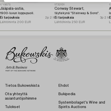
1719575
1732131
1
Jääpala-astia,
Conway Stewart,
A
1900-luvun loppupuoli.
täytekynä "Steinway & Sons".
l
Ei tarjouksia
2p 2 h
Ei tarjouksia
3p 2 h
E
Lähtöhinta
200 EUR
Lähtöhinta
250 EUR
L
Tietoa Bukowskista
Ehdot
Ota yhteyttä
Bukipedia
asiantuntijoihimme
Systembolaget's Wine and
Tulokset
Spirits Auctions