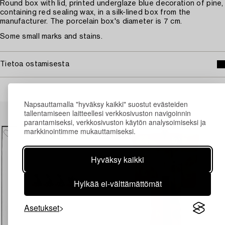
Round box with lid, printed underglaze blue decoration of pine,
containing red sealing wax, in a silk-lined box from the
manufacturer. The porcelain box's diameter is 7 cm.
Some small marks and stains.
Tietoa ostamisesta
Napsauttamalla "hyväksy kaikki" suostut evästeiden
Muiden katsomia kohteita
tallentamiseen laitteellesi verkkosivuston navigoinnin
parantamiseksi, verkkosivuston käytön analysoimiseksi ja
markkinointimme mukauttamiseksi.
Hyväksy kaikki
Hylkää ei-välttämättömät
Asetukset