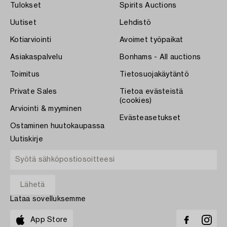
Tulokset
Spirits Auctions
Uutiset
Lehdistö
Kotiarviointi
Avoimet työpaikat
Asiakaspalvelu
Bonhams - All auctions
Toimitus
Tietosuojakäytäntö
Private Sales
Tietoa evästeistä
(cookies)
Arviointi & myyminen
Evästeasetukset
Ostaminen huutokaupassa
Uutiskirje
Lataa sovelluksemme
App Store