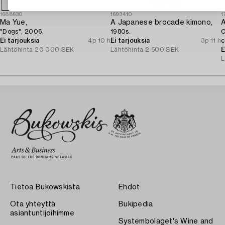
1688630
1693410
1
Ma Yue,
A Japanese brocade kimono,
A
"Dogs", 2006.
1980s.
C
Ei tarjouksia
4p 10 h
Ei tarjouksia
3p 11 h
c
Lähtöhinta
20 000 SEK
Lähtöhinta
2 500 SEK
E
L
Tietoa Bukowskista
Ehdot
Ota yhteyttä
Bukipedia
asiantuntijoihimme
Systembolaget's Wine and