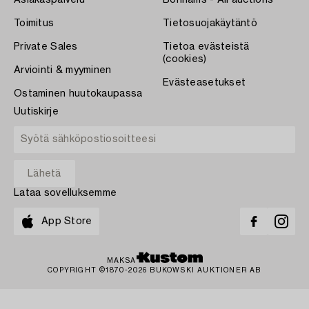
Asiakaspalvelu
Bonhams - All auctions
Toimitus
Tietosuojakäytäntö
Private Sales
Tietoa evästeistä
(cookies)
Arviointi & myyminen
Evästeasetukset
Ostaminen huutokaupassa
Uutiskirje
Lataa sovelluksemme
App Store
MAKSA
COPYRIGHT ©1870-2026 BUKOWSKI AUKTIONER AB