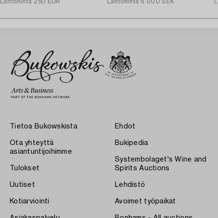
Lähtöhinta
250 EUR
Lähtöhinta
6 000 SEK
L
Tietoa Bukowskista
Ehdot
Ota yhteyttä
Bukipedia
asiantuntijoihimme
Systembolaget's Wine and
Tulokset
Spirits Auctions
Uutiset
Lehdistö
Kotiarviointi
Avoimet työpaikat