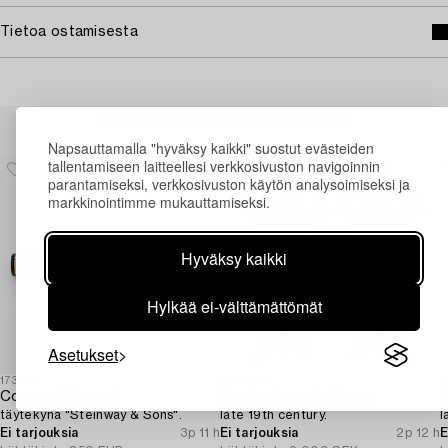
Tietoa ostamisesta
Muiden katsomia kohteita
Napsauttamalla "hyväksy kaikki" suostut evästeiden
tallentamiseen laitteellesi verkkosivuston navigoinnin
parantamiseksi, verkkosivuston käytön analysoimiseksi ja
markkinointimme mukauttamiseksi.
Hyväksy kaikki
Hylkää ei-välttämättömät
Asetukset
1732131
1706420
1
Conway Stewart,
A pair of candelabras,
A
täytekynä "Steinway & Sons".
late 19th century.
l
Ei tarjouksia
3p 11 h
Ei tarjouksia
2p 12 h
E