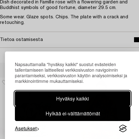
Dish decorated in Famille rose with a flowering garden and
Buddhist symbols of good fortune, diameter 29.5 cm.
Some wear. Glaze spots. Chips. The plate with a crack and
retouching.
Tietoa ostamisesta
Napsauttamalla "hyväksy kaikki" suostut evästeiden
Muiden katsomia kohteita
tallentamiseen laitteellesi verkkosivuston navigoinnin
parantamiseksi, verkkosivuston käytön analysoimiseksi ja
markkinointimme mukauttamiseksi.
Hyväksy kaikki
Hylkää ei-välttämättömät
Asetukset