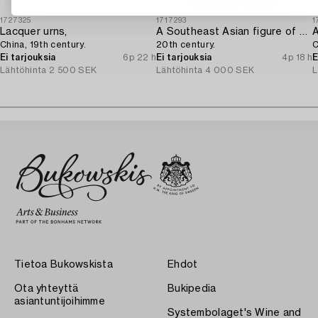
1727325
1717293
1
Lacquer urns,
A Southeast Asian figure of a Buddha,
China, 19th century.
20th century.
C
Ei tarjouksia
6p 22 h
Ei tarjouksia
4p 18 h
E
Lähtöhinta
2 500 SEK
Lähtöhinta
4 000 SEK
L
Tietoa Bukowskista
Ehdot
Ota yhteyttä
Bukipedia
asiantuntijoihimme
Systembolaget's Wine and