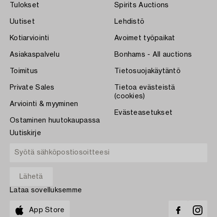
Tulokset
Spirits Auctions
Uutiset
Lehdistö
Kotiarviointi
Avoimet työpaikat
Asiakaspalvelu
Bonhams - All auctions
Toimitus
Tietosuojakäytäntö
Private Sales
Tietoa evästeistä
(cookies)
Arviointi & myyminen
Evästeasetukset
Ostaminen huutokaupassa
Uutiskirje
Lataa sovelluksemme
App Store