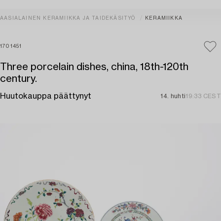
AASIALAINEN KERAMIIKKA JA TAIDEKÄSITYÖ
KERAMIIKKA
1701451
Three porcelain dishes, china, 18th-120th
century.
Huutokauppa päättynyt
14. huhti
19:33 CEST