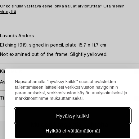
Onko sinulla vastaava esine jonka haluat arvioituttaa?
Ota meihin
yhteyttä
Lavards Anders
Etching 1919, signed in pencil, plate 15.7 x 11.7 cm
Not examined out of the frame. Slightly yellowed.
Kirjallisuus
Napsauttamalla "hyväksy kaikki" suostut evästeiden
Asplund 282, Hjert & Hjert 168.
tallentamiseen laitteellesi verkkosivuston navigoinnin
parantamiseksi, verkkosivuston käytön analysoimiseksi ja
markkinointimme mukauttamiseksi.
Tietoa ostamisesta
Hyväksy kaikki
Muiden katsomia kohteita
Hylkää ei-välttämättömät