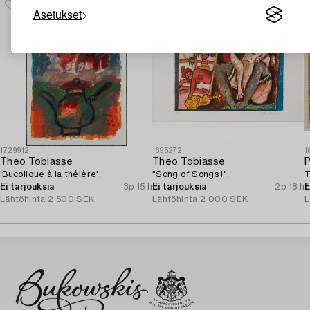
Asetukset
1729912
1695272
1
Theo Tobiasse
Theo Tobiasse
P
'Bucolique à la théière'.
"Song of Songs I".
T
Ei tarjouksia
3p 15 h
Ei tarjouksia
2p 18 h
E
Lähtöhinta
2 500 SEK
Lähtöhinta
2 000 SEK
L