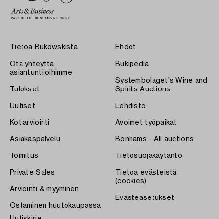
Tietoa Bukowskista
Ehdot
Ota yhteyttä
Bukipedia
asiantuntijoihimme
Systembolaget's Wine and
Tulokset
Spirits Auctions
Uutiset
Lehdistö
Kotiarviointi
Avoimet työpaikat
Asiakaspalvelu
Bonhams - All auctions
Toimitus
Tietosuojakäytäntö
Private Sales
Tietoa evästeistä
(cookies)
Arviointi & myyminen
Evästeasetukset
Ostaminen huutokaupassa
Uutiskirje