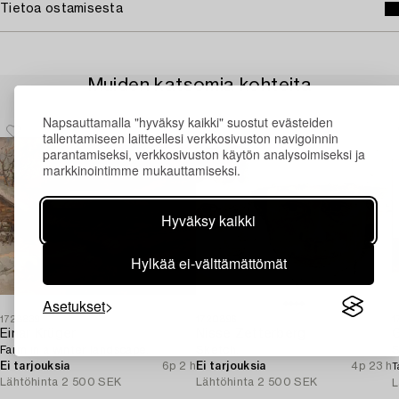
Tietoa ostamisesta
Muiden katsomia kohteita
Napsauttamalla "hyväksy kaikki" suostut evästeiden
tallentamiseen laitteellesi verkkosivuston navigoinnin
parantamiseksi, verkkosivuston käytön analysoimiseksi ja
markkinointimme mukauttamiseksi.
Hyväksy kaikki
Hylkää ei-välttämättömät
Asetukset
1728839
1720896
1
Einar Krüger
Nisse Zetterberg
Farm in a winter landscape.
Sketch.
S
Ei tarjouksia
6p 2 h
Ei tarjouksia
4p 23 h
T
Lähtöhinta
2 500 SEK
Lähtöhinta
2 500 SEK
L