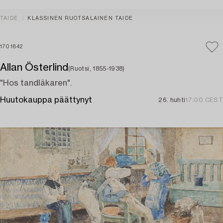
TAIDE
KLASSINEN RUOTSALAINEN TAIDE
1701842
Allan Österlind
(Ruotsi, 1855-1938)
"Hos tandläkaren".
Huutokauppa päättynyt
26. huhti
17:00 CEST