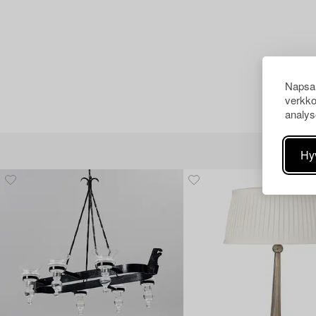
Napsau
verkko
analys
Hy