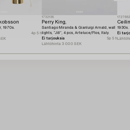
1732136
172768
kobsson
Perry King,
Ceili
r, 1970s.
Santiago Miranda & Gianluigi Arnald, wall
1930s.
lights, “Jill”, 4 pcs, Arteluce/Flos, Italy.
4p 5 h
Ei tarj
Ei tarjouksia
5p 5 h
SEK
Lähtöh
Lähtöhinta
3 000 SEK