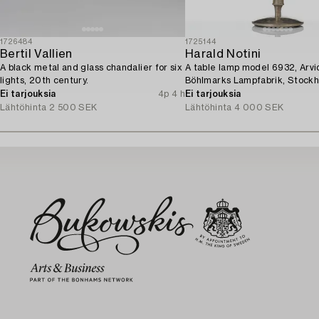
1726484
1725144
Bertil Vallien
Harald Notini
A black metal and glass chandalier for six
A table lamp model 6932, Arvi
lights, 20th century.
Böhlmarks Lampfabrik, Stockh
Ei tarjouksia
4p 4 h
Ei tarjouksia
Lähtöhinta
2 500 SEK
Lähtöhinta
4 000 SEK