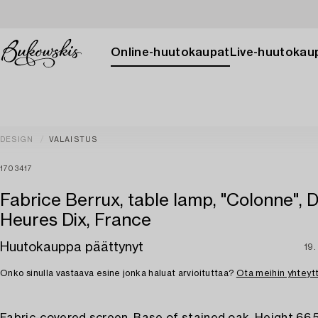
Online-huutokaupat
Live-huutokau
DESIGN
VALAISTUS
1703417
Fabrice Berrux, table lamp, "Colonne", D
Heures Dix, France
Huutokauppa päättynyt
19.
Onko sinulla vastaava esine jonka haluat arvioituttaa?
Ota meihin yhteyt