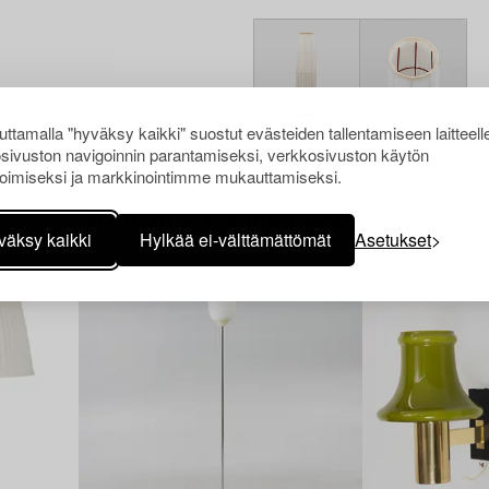
ttamalla "hyväksy kaikki" suostut evästeiden tallentamiseen laitteell
sivuston navigoinnin parantamiseksi, verkkosivuston käytön
oimiseksi ja markkinointimme mukauttamiseksi.
Muiden katsomia kohteita
väksy kaikki
Hylkää ei-välttämättömät
Asetukset