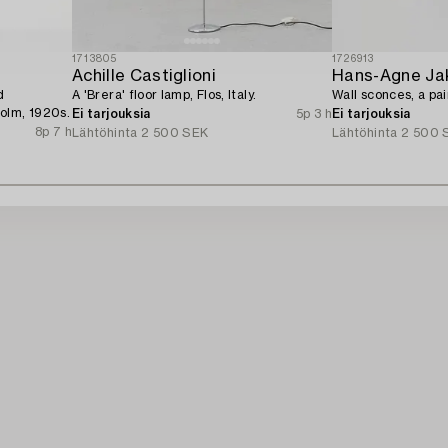
1713805
1726913
Achille Castiglioni
Hans-Agne Ja
d
A 'Brera' floor lamp, Flos, Italy.
Wall sconces, a pai
olm, 1920s.
Ei tarjouksia
5p 3 h
Ei tarjouksia
8p 7 h
Lähtöhinta
2 500 SEK
Lähtöhinta
2 500 