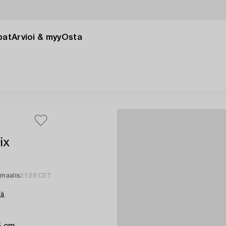
pat
Arvioi & myy
Osta
ix
 maalis
21:28 CET
tä