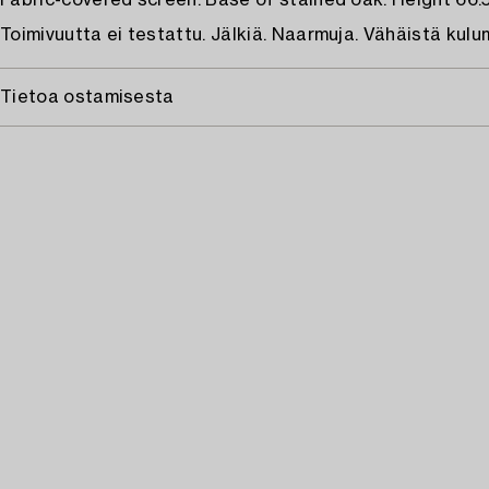
Fabric-covered screen. Base of stained oak. Height 66.
Toimivuutta ei testattu. Jälkiä. Naarmuja. Vähäistä kulu
Tietoa ostamisesta