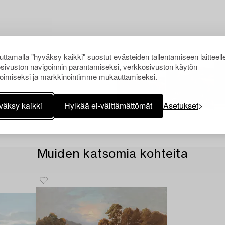
ttamalla "hyväksy kaikki" suostut evästeiden tallentamiseen laitteell
sivuston navigoinnin parantamiseksi, verkkosivuston käytön
oimiseksi ja markkinointimme mukauttamiseksi.
väksy kaikki
Hylkää ei-välttämättömät
Asetukset
Muiden katsomia kohteita