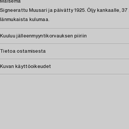
Maisema
Signeerattu Muusari ja päivätty 1925. Öljy kankaalle, 37
Iänmukaista kulumaa.
Kuuluu jälleenmyyntikorvauksen piiriin
Tietoa ostamisesta
Kuvan käyttöoikeudet