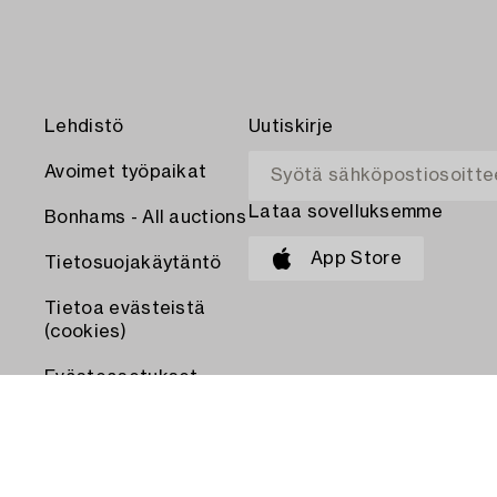
Lehdistö
Uutiskirje
Avoimet työpaikat
Lataa sovelluksemme
Bonhams - All auctions
App Store
Tietosuojakäytäntö
Tietoa evästeistä
(cookies)
Evästeasetukset
MAKSA