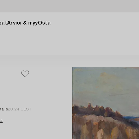
pat
Arvioi & myy
Osta
alis
20:24 CEST
tä