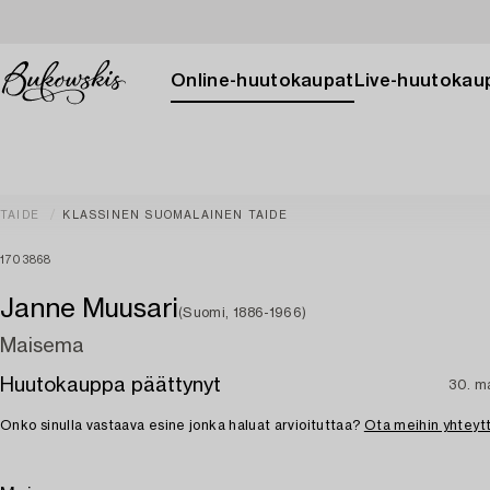
Online-huutokaupat
Live-huutokau
TAIDE
KLASSINEN SUOMALAINEN TAIDE
1703868
Janne Muusari
(Suomi, 1886-1966)
Maisema
Huutokauppa päättynyt
30. ma
Onko sinulla vastaava esine jonka haluat arvioituttaa?
Ota meihin yhteyt