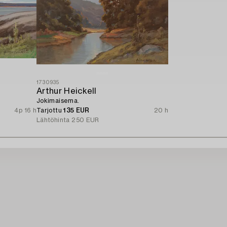
1730935
Arthur Heickell
Jokimaisema.
4p 16 h
Tarjottu
135 EUR
20 h
Lähtöhinta
250 EUR