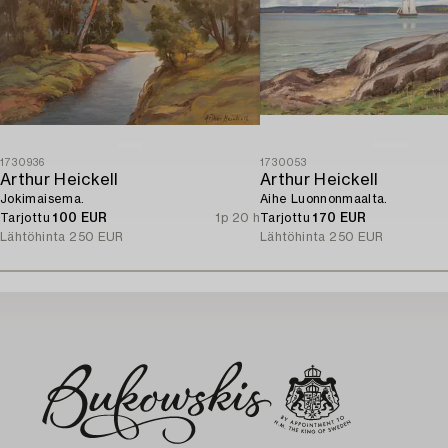
1730936
1730053
Arthur Heickell
Arthur Heickell
Jokimaisema.
Aihe Luonnonmaalta.
Tarjottu
100 EUR
1p 20 h
Tarjottu
170 EUR
Lähtöhinta
250 EUR
Lähtöhinta
250 EUR