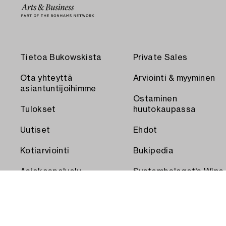
Tietoa Bukowskista
Private Sales
Ota yhteyttä
Arviointi & myyminen
asiantuntijoihimme
Ostaminen
Tulokset
huutokaupassa
Uutiset
Ehdot
Kotiarviointi
Bukipedia
Asiakaspalvelu
Systembolaget's Wine
and Spirits Auctions
Toimitus