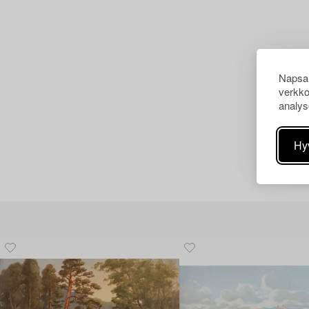
Napsau
verkko
analys
Hy