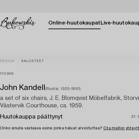
Online-huutokaupat
Live-huutokau
DESIGN
KALUSTEET
1703916
John Kandell
(Ruotsi, 1925-1991)
a set of six chairs, J. E. Blomqvist Möbelfabrik, Storv
Västervik Courthouse, ca. 1959.
Huutokauppa päättynyt
21. 
Onko sinulla vastaava esine jonka haluat arvioituttaa?
Ota meihin yhteyt