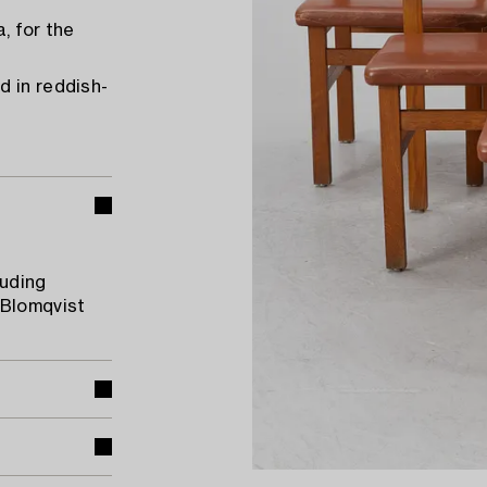
a, for the
d in reddish-
luding
 Blomqvist