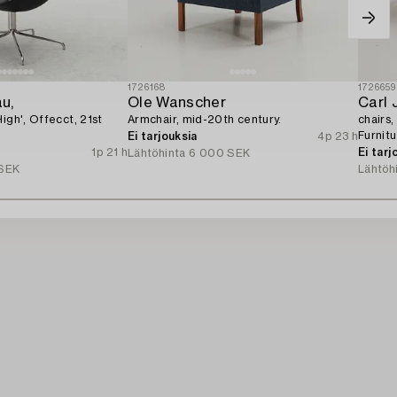
1726168
1726659
u,
Ole Wanscher
Carl 
igh', Offecct, 21st
Armchair, mid-20th century.
chairs,
Furnit
Ei tarjouksia
4p 23 h
1p 21 h
Ei tarj
Lähtöhinta
6 000 SEK
SEK
Lähtöh