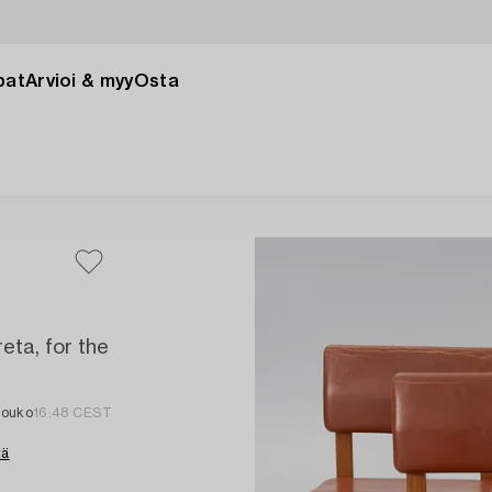
pat
Arvioi & myy
Osta
reta, for the
touko
16:48 CEST
tä