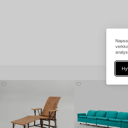
Napsau
verkko
analys
Hy