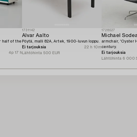
1731142
1728527
Alvar Aalto
Michael Sodea
 half of the
Pöytä, malli 82A, Artek, 1900-luvun loppu.
armchair, 'Oyster H
century.
Ei tarjouksia
22 h 10m
4p 17 h
Ei tarjouksia
Lähtöhinta
500 EUR
Lähtöhinta
6 000 