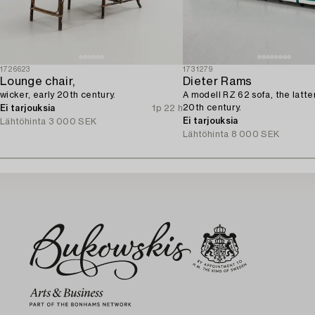
1726623
1731279
Lounge chair,
Dieter Rams
wicker, early 20th century.
A modell RZ 62 sofa, the latter
20th century.
Ei tarjouksia
1p 22 h
Ei tarjouksia
Lähtöhinta
3 000 SEK
Lähtöhinta
8 000 SEK