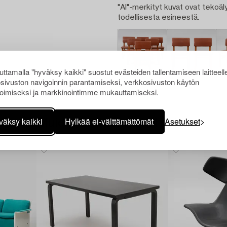
"AI"-merkityt kuvat ovat tekoäly
todellisesta esineestä.
ttamalla "hyväksy kaikki" suostut evästeiden tallentamiseen laitteell
sivuston navigoinnin parantamiseksi, verkkosivuston käytön
oimiseksi ja markkinointimme mukauttamiseksi.
väksy kaikki
Hylkää ei-välttämättömät
Asetukset
Muiden katsomia kohteita