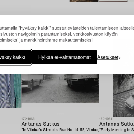
Muiden katsomia kohteita
ttamalla "hyväksy kaikki" suostut evästeiden tallentamiseen laitteell
sivuston navigoinnin parantamiseksi, verkkosivuston käytön
oimiseksi ja markkinointimme mukauttamiseksi.
väksy kaikki
Hylkää ei-välttämättömät
Asetukset
1724963
1724961
Antanas Sutkus
Antanas Sutk
"In Vilnius's Streets, Bus No. 14-58, Vilnius,
"Early Morning in S