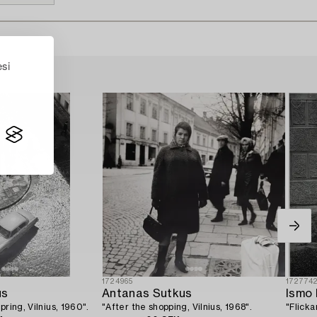
esi
1724965
172774
us
Antanas Sutkus
Ismo 
pring, Vilnius, 1960".
"After the shopping, Vilnius, 1968".
"Flicka