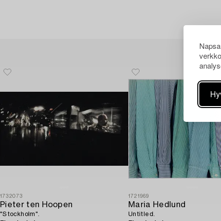
Napsau
verkko
analys
Hy
1732073
1721969
Pieter ten Hoopen
Maria Hedlund
"Stockholm".
Untitled.