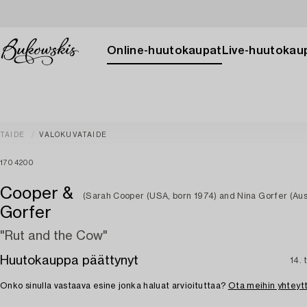
Online-huutokaupat
Live-huutokau
TAIDE
VALOKUVATAIDE
1704200
Cooper &
(Sarah Cooper (USA, born 1974) and Nina Gorfer (Aust
Gorfer
"Rut and the Cow"
Huutokauppa päättynyt
14. 
Onko sinulla vastaava esine jonka haluat arvioituttaa?
Ota meihin yhteyt