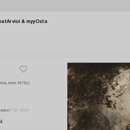
pat
Arvioi & myy
Osta
ria, born 1979).)
touko
17:57 CEST
tä