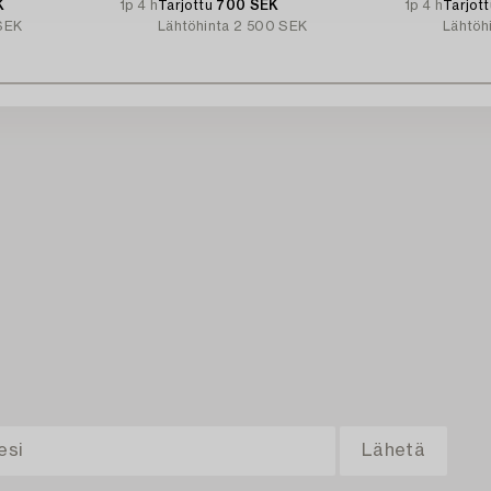
K
1p 4 h
Tarjottu
700 SEK
1p 4 h
Tarjot
SEK
Lähtöhinta
2 500 SEK
Lähtöh