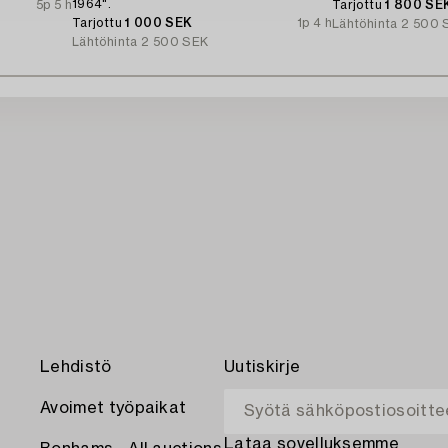
1964".
5p 5 h
Tarjottu
1 800 SE
Tarjottu
1 000 SEK
1p 4 h
Lähtöhinta
2 500 
Lähtöhinta
2 500 SEK
Lehdistö
Uutiskirje
Avoimet työpaikat
Lataa sovelluksemme