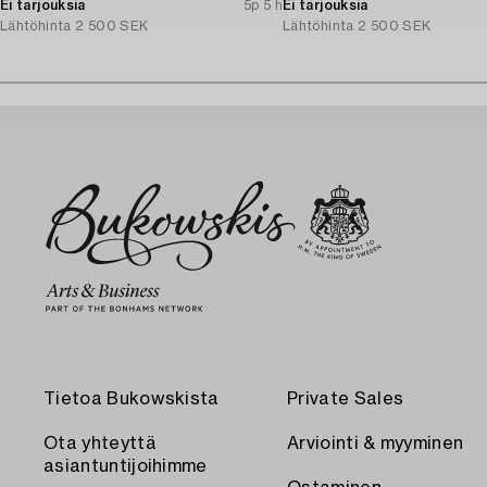
Ei tarjouksia
5p 5 h
Ei tarjouksia
Lähtöhinta
2 500 SEK
Lähtöhinta
2 500 SEK
Tietoa Bukowskista
Private Sales
Ota yhteyttä
Arviointi & myyminen
asiantuntijoihimme