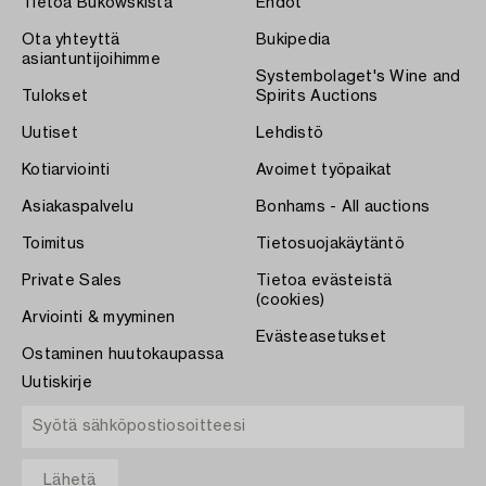
Tietoa Bukowskista
Ehdot
Ota yhteyttä
Bukipedia
asiantuntijoihimme
Systembolaget's Wine and
Tulokset
Spirits Auctions
Uutiset
Lehdistö
Kotiarviointi
Avoimet työpaikat
Asiakaspalvelu
Bonhams - All auctions
Toimitus
Tietosuojakäytäntö
Private Sales
Tietoa evästeistä
(cookies)
Arviointi & myyminen
Evästeasetukset
Ostaminen huutokaupassa
Uutiskirje