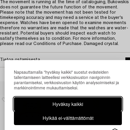
The movement is running at the time of cataloguing, Bukowskis
does not guarantee the future function of the movement.
Please note that the movement has not been tested for
timekeeping accuracy and may need a service at the buyer's
expense. Watches have been opened to examine movements
therefore no warranties are made that the watches are water-
resistant. Potential buyers should inspect each watch to
satisfy themselves as to condition. For more information,
please read our Conditions of Purchase. Damaged crystal.
Tietoa ostamisesta
Napsauttamalla "hyväksy kaikki" suostut evästeiden
tallentamiseen laitteellesi verkkosivuston navigoinnin
parantamiseksi, verkkosivuston käytön analysoimiseksi ja
Muiden katsomia kohteita
markkinointimme mukauttamiseksi.
Hyväksy kaikki
Hylkää ei-välttämättömät