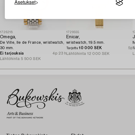
Asetukset
1726218
1729555
1
Omega,
Enicar,
J
De Ville, Ile de France, wristwatch,
wristwatch, 19.5 mm.
M
30 mm.
10 000 SEK
5p
Tarjottu
T
Ei tarjouksia
4p 23 h
Lähtöhinta
12 000 SEK
L
Lähtöhinta
5 500 SEK