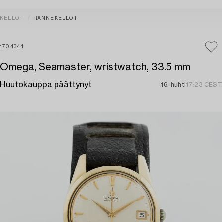
KELLOT
RANNEKELLOT
1704344
Omega, Seamaster, wristwatch, 33.5 mm
Huutokauppa päättynyt
16. huhti
17:23 CEST