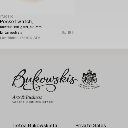
1720340
Pocket watch,
hunter, 18K gold, 53 mm.
Ei tarjouksia
6p 19 h
Lähtöhinta
15 000 SEK
Tietoa Bukowskista
Private Sales