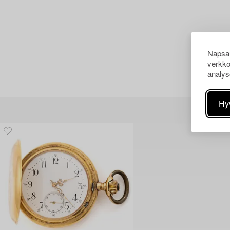
Napsau
verkko
analys
Hy