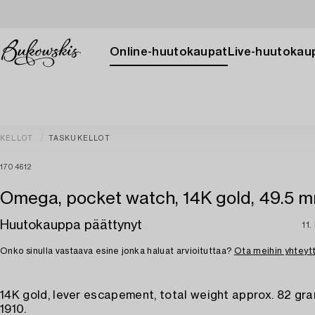
Online-huutokaupat
Live-huutokau
KELLOT
TASKUKELLOT
1704612
Omega, pocket watch, 14K gold, 49.5 
Huutokauppa päättynyt
11.
Onko sinulla vastaava esine jonka haluat arvioituttaa?
Ota meihin yhteyt
14K gold, lever escapement, total weight approx. 82 gra
1910.