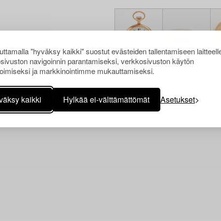
ttamalla "hyväksy kaikki" suostut evästeiden tallentamiseen laitteell
sivuston navigoinnin parantamiseksi, verkkosivuston käytön
oimiseksi ja markkinointimme mukauttamiseksi.
Muiden katsomia kohteita
väksy kaikki
Hylkää ei-välttämättömät
Asetukset