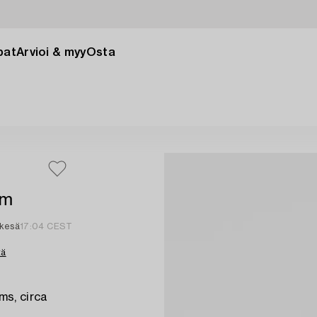
pat
Arvioi & myy
Osta
mm
 kesä
17:04 CEST
tä
ms, circa