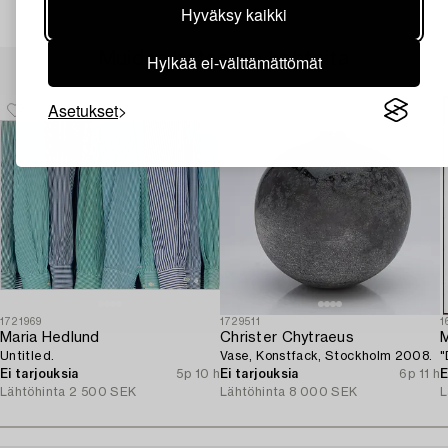
Hyväksy kaikki
Muiden katsomia kohteita
Hylkää ei-välttämättömät
Asetukset
1721969
1729511
1
Maria Hedlund
Christer Chytraeus
M
Untitled.
Vase, Konstfack, Stockholm 2008.
"
Ei tarjouksia
5p 10 h
Ei tarjouksia
6p 11 h
E
Lähtöhinta
2 500 SEK
Lähtöhinta
8 000 SEK
L