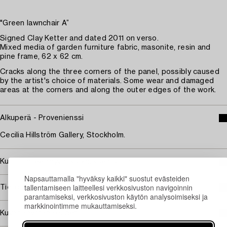
"Green lawnchair A”
Signed Clay Ketter and dated 2011 on verso.
Mixed media of garden furniture fabric, masonite, resin and
pine frame, 62 x 62 cm.
Cracks along the three corners of the panel, possibly caused
by the artist's choice of materials. Some wear and damaged
areas at the corners and along the outer edges of the work.
Alkuperä - Provenienssi
Cecilia Hillström Gallery, Stockholm.
Kuuluu jälleenmyyntikorvauksen piiriin
Napsauttamalla "hyväksy kaikki" suostut evästeiden
tallentamiseen laitteellesi verkkosivuston navigoinnin
Tietoa ostamisesta
parantamiseksi, verkkosivuston käytön analysoimiseksi ja
markkinointimme mukauttamiseksi.
Kuvan käyttöoikeudet