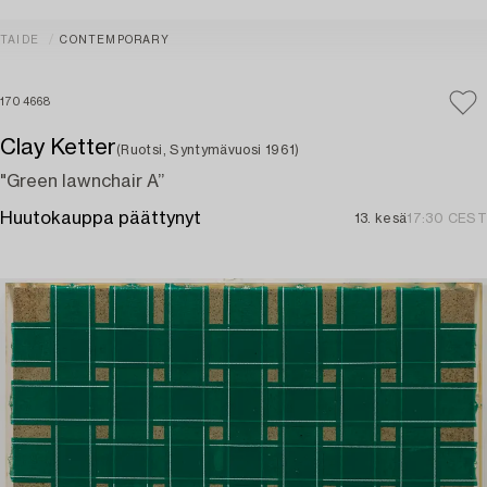
TAIDE
CONTEMPORARY
1704668
Clay Ketter
(Ruotsi, Syntymävuosi 1961)
"Green lawnchair A”
Huutokauppa päättynyt
13. kesä
17:30 CEST