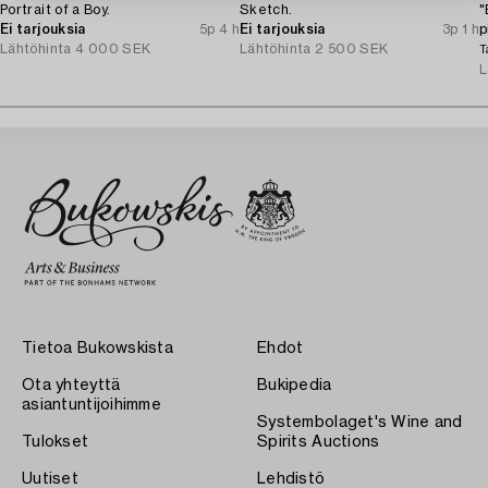
Portrait of a Boy.
Sketch.
"
Ei tarjouksia
5p 4 h
Ei tarjouksia
3p 1 h
p
Lähtöhinta
4 000 SEK
Lähtöhinta
2 500 SEK
S
T
L
Tietoa Bukowskista
Ehdot
Ota yhteyttä
Bukipedia
asiantuntijoihimme
Systembolaget's Wine and
Tulokset
Spirits Auctions
Uutiset
Lehdistö