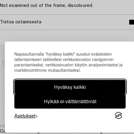
Not examined out of the frame, discoloured.
Tietoa ostamisesta
Muiden katsomia kohteita
Napsauttamalla "hyväksy kaikki" suostut evästeiden
tallentamiseen laitteellesi verkkosivuston navigoinnin
parantamiseksi, verkkosivuston käytön analysoimiseksi ja
markkinointimme mukauttamiseksi.
Hyväksy kaikki
Hylkää ei-välttämättömät
Asetukset
1727369
1720896
1
Carl Wilhelm Nordgren
Nisse Zetterberg