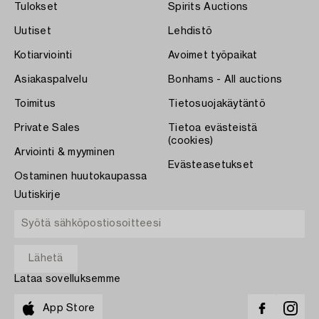
Tulokset
Spirits Auctions
Uutiset
Lehdistö
Kotiarviointi
Avoimet työpaikat
Asiakaspalvelu
Bonhams - All auctions
Toimitus
Tietosuojakäytäntö
Private Sales
Tietoa evästeistä
(cookies)
Arviointi & myyminen
Evästeasetukset
Ostaminen huutokaupassa
Uutiskirje
Lataa sovelluksemme
App Store