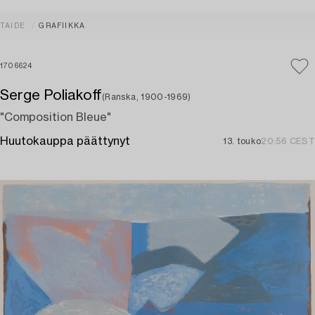
TAIDE
GRAFIIKKA
1706624
Serge Poliakoff
(Ranska, 1900-1969)
"Composition Bleue"
Huutokauppa päättynyt
13. touko
20:56 CEST