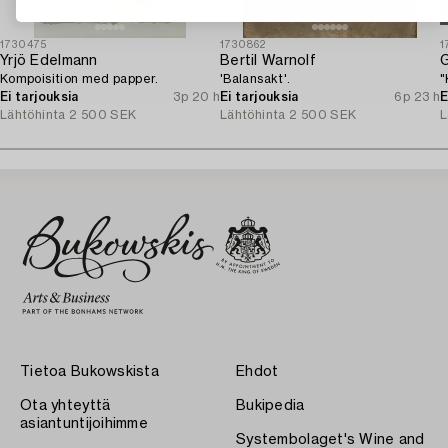
1730475
1730862
1
Yrjö Edelmann
Bertil Warnolf
Kompoisition med papper.
'Balansakt'.
"
Ei tarjouksia
3p 20 h
Ei tarjouksia
6p 23 h
E
Lähtöhinta
2 500 SEK
Lähtöhinta
2 500 SEK
L
Tietoa Bukowskista
Ehdot
Ota yhteyttä
Bukipedia
asiantuntijoihimme
Systembolaget's Wine and