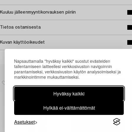
Kuuluu jälleenmyyntikorvauksen piiriin
Tietoa ostamisesta
Kuvan käyttöoikeudet
Napsauttamalla "hyväksy kaikki" suostut evästeiden
tallentamiseen laitteellesi verkkosivuston navigoinnin
Muiden katsomia kohteita
parantamiseksi, verkkosivuston käytön analysoimiseksi ja
markkinointimme mukauttamiseksi.
Hyväksy kaikki
Hylkää ei-välttämättömät
Asetukset