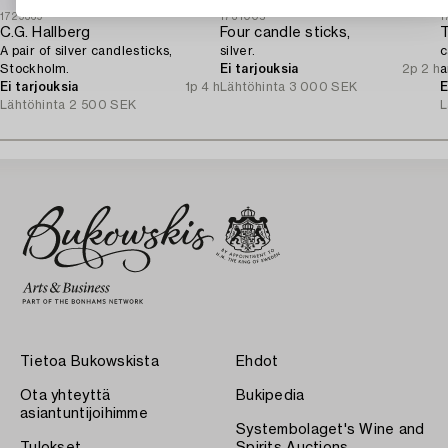
1729369
1731005
1
C.G. Hallberg
Four candle sticks,
T
A pair of silver candlesticks,
silver.
c
Stockholm.
Ei tarjouksia
2p 2 h
a
Ei tarjouksia
1p 4 h
Lähtöhinta
3 000 SEK
1
E
Lähtöhinta
2 500 SEK
L
Tietoa Bukowskista
Ehdot
Ota yhteyttä
Bukipedia
asiantuntijoihimme
Systembolaget's Wine and