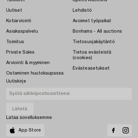
Tulokset
Spirits Auctions
Uutiset
Lehdistö
Kotiarviointi
Avoimet työpaikat
Asiakaspalvelu
Bonhams - All auctions
Toimitus
Tietosuojakäytäntö
Private Sales
Tietoa evästeistä
(cookies)
Arviointi & myyminen
Evästeasetukset
Ostaminen huutokaupassa
Uutiskirje
Lataa sovelluksemme
App Store