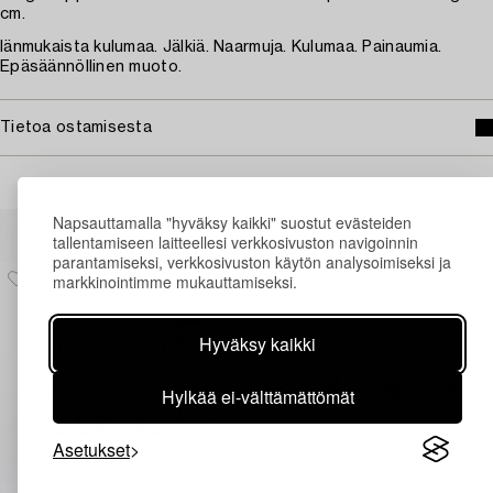
cm.
Iänmukaista kulumaa. Jälkiä. Naarmuja. Kulumaa. Painaumia.
Epäsäännöllinen muoto.
Tietoa ostamisesta
Napsauttamalla "hyväksy kaikki" suostut evästeiden
Muiden katsomia kohteita
tallentamiseen laitteellesi verkkosivuston navigoinnin
parantamiseksi, verkkosivuston käytön analysoimiseksi ja
markkinointimme mukauttamiseksi.
Hyväksy kaikki
Hylkää ei-välttämättömät
Asetukset