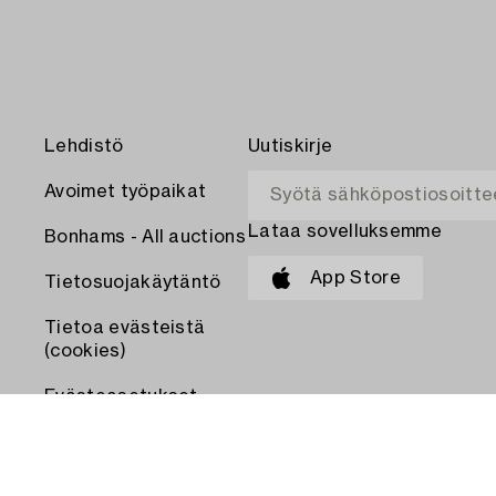
Lehdistö
Uutiskirje
Avoimet työpaikat
Lataa sovelluksemme
Bonhams - All auctions
App Store
Tietosuojakäytäntö
Tietoa evästeistä
(cookies)
Evästeasetukset