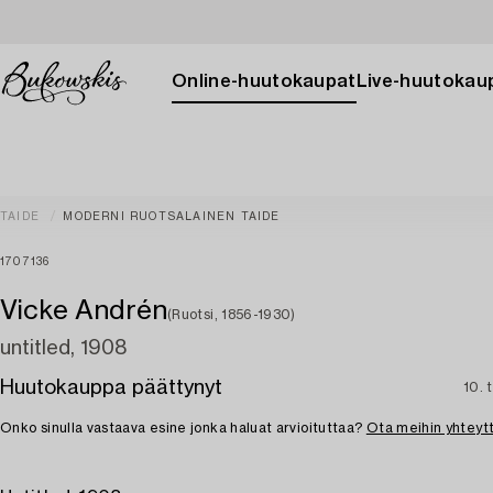
Online-huutokaupat
Live-huutokau
TAIDE
MODERNI RUOTSALAINEN TAIDE
1707136
Vicke Andrén
(Ruotsi, 1856-1930)
untitled, 1908
Huutokauppa päättynyt
10. 
Onko sinulla vastaava esine jonka haluat arvioituttaa?
Ota meihin yhteyt