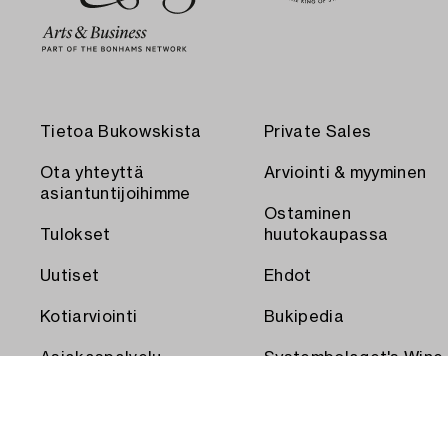
Tietoa Bukowskista
Private Sales
Ota yhteyttä
Arviointi & myyminen
asiantuntijoihimme
Ostaminen
Tulokset
huutokaupassa
Uutiset
Ehdot
Kotiarviointi
Bukipedia
Asiakaspalvelu
Systembolaget's Wine
and Spirits Auctions
Toimitus