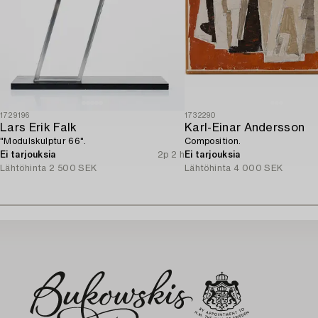
1729196
1732290
Lars Erik Falk
Karl-Einar Andersson
"Modulskulptur 66".
Composition.
Ei tarjouksia
2p 2 h
Ei tarjouksia
Lähtöhinta
2 500 SEK
Lähtöhinta
4 000 SEK