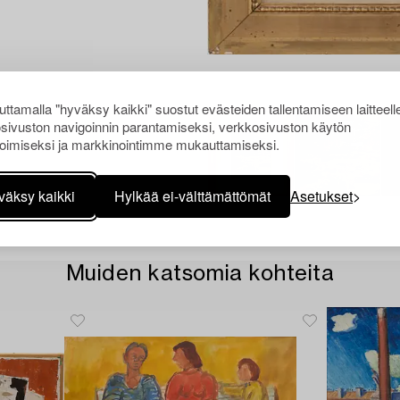
ttamalla "hyväksy kaikki" suostut evästeiden tallentamiseen laitteell
sivuston navigoinnin parantamiseksi, verkkosivuston käytön
oimiseksi ja markkinointimme mukauttamiseksi.
väksy kaikki
Hylkää ei-välttämättömät
Asetukset
Muiden katsomia kohteita