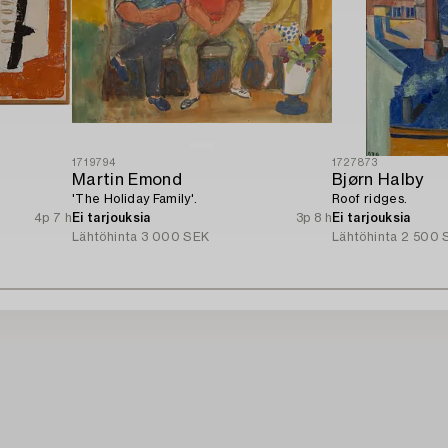
1719794
1727873
Martin Emond
Bjørn Halby
'The Holiday Family'.
Roof ridges.
4p 7 h
Ei tarjouksia
3p 8 h
Ei tarjouksia
Lähtöhinta
3 000 SEK
Lähtöhinta
2 500 