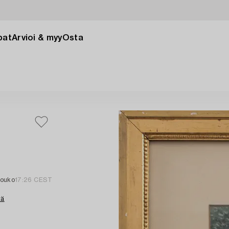
pat
Arvioi & myy
Osta
touko
17:26 CEST
tä