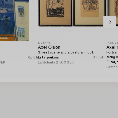
1728774
172877
Axel Olson
Axel 
Street scene and a pastoral motif.
Portra
along w
6p 5 h
Ei tarjouksia
4 h 54m
Ingvars
Ei tarj
SEK
Lähtöhinta
2 500 SEK
Lähtöh