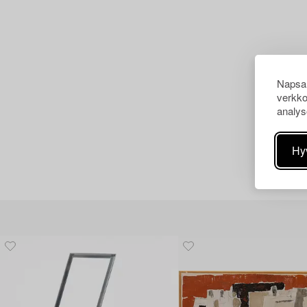
Napsau
verkko
analys
Hy