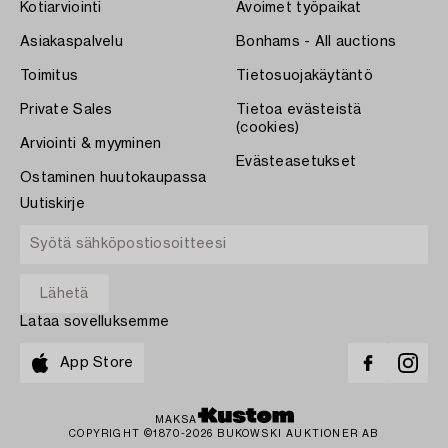
Kotiarviointi
Avoimet työpaikat
Asiakaspalvelu
Bonhams - All auctions
Toimitus
Tietosuojakäytäntö
Private Sales
Tietoa evästeistä
(cookies)
Arviointi & myyminen
Evästeasetukset
Ostaminen huutokaupassa
Uutiskirje
Lataa sovelluksemme
App Store
MAKSA
COPYRIGHT ©1870-2026 BUKOWSKI AUKTIONER AB