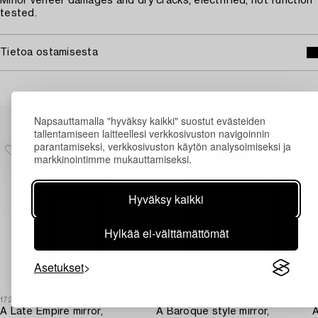
Minor veneer damages and dry cracks, electrified, not function
tested.
Tietoa ostamisesta
Muiden katsomia kohteita
Napsauttamalla "hyväksy kaikki" suostut evästeiden
tallentamiseen laitteellesi verkkosivuston navigoinnin
parantamiseksi, verkkosivuston käytön analysoimiseksi ja
markkinointimme mukauttamiseksi.
Hyväksy kaikki
Hylkää ei-välttämättömät
Asetukset
1729442
1716254
1
A Late Empire mirror,
A Baroque style mirror,
A