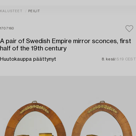
KALUSTEET
PEILIT
1707160
A pair of Swedish Empire mirror sconces, first
half of the 19th century
Huutokauppa päättynyt
8. kesä
15:19 CEST