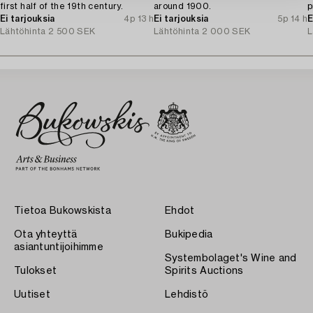
first half of the 19th century.
around 1900.
p
Ei tarjouksia
4p 13 h
Ei tarjouksia
5p 14 h
E
Lähtöhinta
2 500 SEK
Lähtöhinta
2 000 SEK
L
Tietoa Bukowskista
Ehdot
Ota yhteyttä
Bukipedia
asiantuntijoihimme
Systembolaget's Wine and
Tulokset
Spirits Auctions
Uutiset
Lehdistö