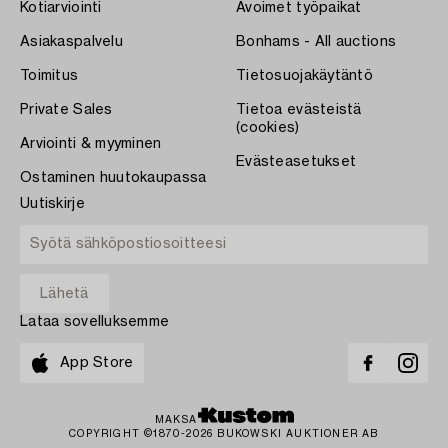
Kotiarviointi
Avoimet työpaikat
Asiakaspalvelu
Bonhams - All auctions
Toimitus
Tietosuojakäytäntö
Private Sales
Tietoa evästeistä
(cookies)
Arviointi & myyminen
Evästeasetukset
Ostaminen huutokaupassa
Uutiskirje
Lataa sovelluksemme
App Store
MAKSA
COPYRIGHT ©1870-2026 BUKOWSKI AUKTIONER AB