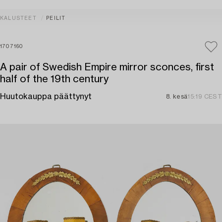
KALUSTEET
PEILIT
1707160
A pair of Swedish Empire mirror sconces, first
half of the 19th century
Huutokauppa päättynyt
8. kesä
15:19 CEST