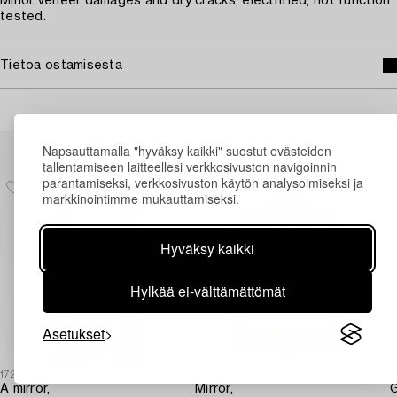
Minor veneer damages and dry cracks, electrified, not function
tested.
Tietoa ostamisesta
Muiden katsomia kohteita
Napsauttamalla "hyväksy kaikki" suostut evästeiden
tallentamiseen laitteellesi verkkosivuston navigoinnin
parantamiseksi, verkkosivuston käytön analysoimiseksi ja
markkinointimme mukauttamiseksi.
Hyväksy kaikki
Hylkää ei-välttämättömät
Asetukset
1727123
1713023
1
A mirror,
Mirror,
G