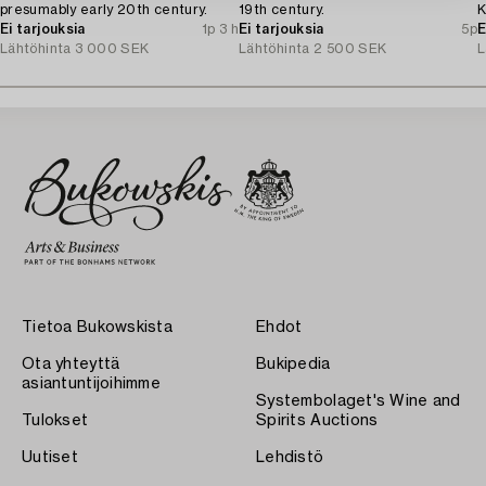
presumably early 20th century.
19th century.
K
Ei tarjouksia
1p 3 h
Ei tarjouksia
5p
E
Lähtöhinta
3 000 SEK
Lähtöhinta
2 500 SEK
L
Tietoa Bukowskista
Ehdot
Ota yhteyttä
Bukipedia
asiantuntijoihimme
Systembolaget's Wine and
Tulokset
Spirits Auctions
Uutiset
Lehdistö