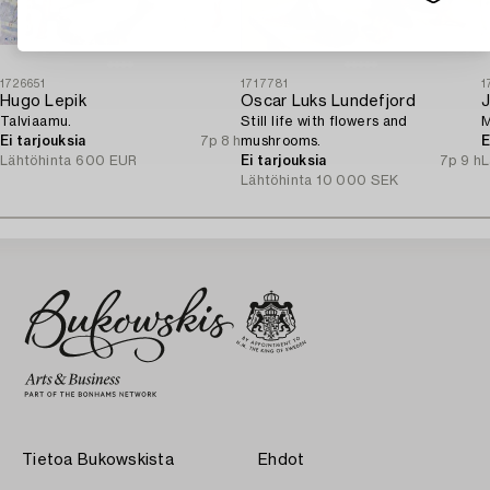
1726651
1717781
1
Hugo Lepik
Oscar Luks Lundefjord
Talviaamu.
Still life with flowers and
M
Ei tarjouksia
7p 8 h
mushrooms.
E
Lähtöhinta
600 EUR
Ei tarjouksia
7p 9 h
L
Lähtöhinta
10 000 SEK
Tietoa Bukowskista
Ehdot