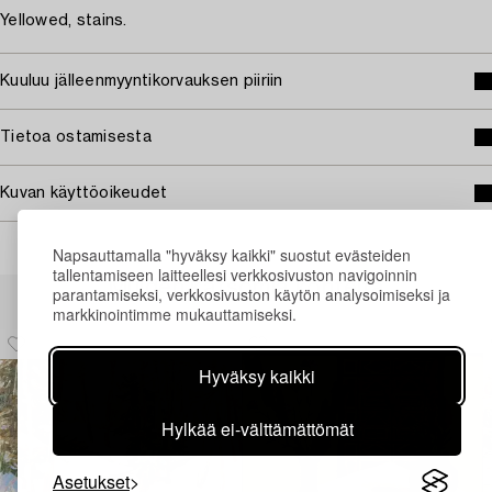
Yellowed, stains.
Kuuluu jälleenmyyntikorvauksen piiriin
Tietoa ostamisesta
Kuvan käyttöoikeudet
Napsauttamalla "hyväksy kaikki" suostut evästeiden
tallentamiseen laitteellesi verkkosivuston navigoinnin
Muiden katsomia kohteita
parantamiseksi, verkkosivuston käytön analysoimiseksi ja
markkinointimme mukauttamiseksi.
Hyväksy kaikki
Hylkää ei-välttämättömät
Asetukset