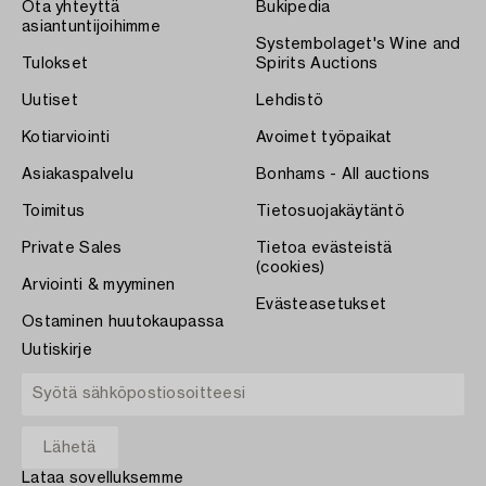
Ota yhteyttä
Bukipedia
asiantuntijoihimme
Systembolaget's Wine and
Tulokset
Spirits Auctions
Uutiset
Lehdistö
Kotiarviointi
Avoimet työpaikat
Asiakaspalvelu
Bonhams - All auctions
Toimitus
Tietosuojakäytäntö
Private Sales
Tietoa evästeistä
(cookies)
Arviointi & myyminen
Evästeasetukset
Ostaminen huutokaupassa
Uutiskirje
Lataa sovelluksemme