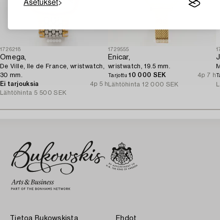
Asetukset
1726218
1729555
1
Omega,
Enicar,
J
De Ville, Ile de France, wristwatch,
wristwatch, 19.5 mm.
M
30 mm.
10 000 SEK
4p 7 h
Tarjottu
T
Ei tarjouksia
4p 5 h
Lähtöhinta
12 000 SEK
L
Lähtöhinta
5 500 SEK
Tietoa Bukowskista
Ehdot