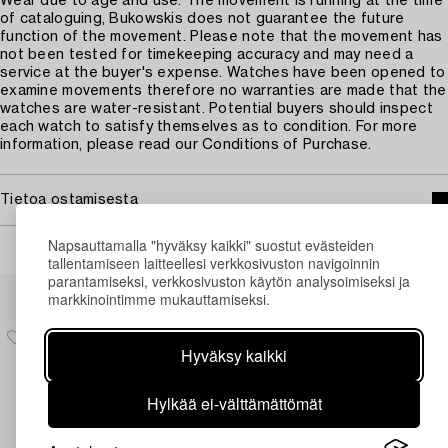
Wear due to age and use. The movement is running at the time
of cataloguing, Bukowskis does not guarantee the future
function of the movement. Please note that the movement has
not been tested for timekeeping accuracy and may need a
service at the buyer's expense. Watches have been opened to
examine movements therefore no warranties are made that the
watches are water-resistant. Potential buyers should inspect
each watch to satisfy themselves as to condition. For more
information, please read our Conditions of Purchase.
Tietoa ostamisesta
Napsauttamalla "hyväksy kaikki" suostut evästeiden
tallentamiseen laitteellesi verkkosivuston navigoinnin
parantamiseksi, verkkosivuston käytön analysoimiseksi ja
Muiden katsomia kohteita
markkinointimme mukauttamiseksi.
Hyväksy kaikki
Hylkää ei-välttämättömät