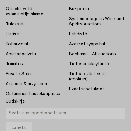
Ota yhteyttä
Bukipedia
asiantuntijoihimme
Systembolaget's Wine and
Tulokset
Spirits Auctions
Uutiset
Lehdistö
Kotiarviointi
Avoimet työpaikat
Asiakaspalvelu
Bonhams - All auctions
Toimitus
Tietosuojakäytäntö
Private Sales
Tietoa evästeistä
(cookies)
Arviointi & myyminen
Evästeasetukset
Ostaminen huutokaupassa
Uutiskirje