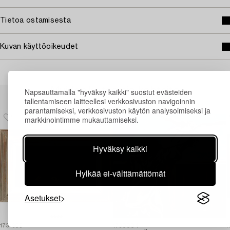
Tietoa ostamisesta
Kuvan käyttöoikeudet
Muiden katsomia kohteita
Napsauttamalla "hyväksy kaikki" suostut evästeiden
tallentamiseen laitteellesi verkkosivuston navigoinnin
parantamiseksi, verkkosivuston käytön analysoimiseksi ja
markkinointimme mukauttamiseksi.
Hyväksy kaikki
Hylkää ei-välttämättömät
Asetukset
1731909
1730004
1