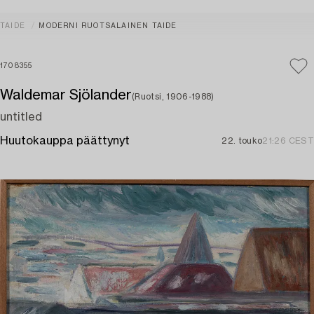
TAIDE
MODERNI RUOTSALAINEN TAIDE
1708355
Waldemar Sjölander
(Ruotsi, 1906-1988)
untitled
Huutokauppa päättynyt
22. touko
21:26 CEST