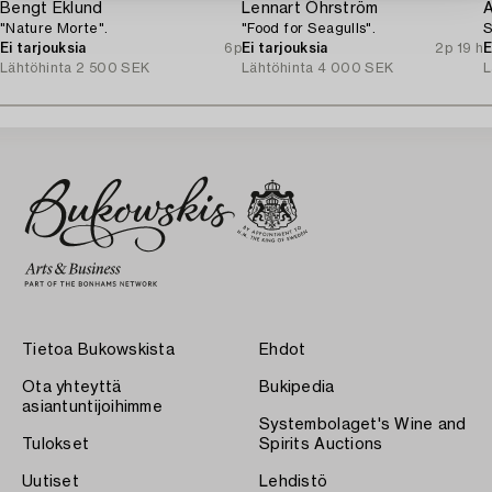
Bengt Eklund
Lennart Öhrström
A
"Nature Morte".
"Food for Seagulls".
S
Ei tarjouksia
6p
Ei tarjouksia
2p 19 h
E
Lähtöhinta
2 500 SEK
Lähtöhinta
4 000 SEK
L
Tietoa Bukowskista
Ehdot
Ota yhteyttä
Bukipedia
asiantuntijoihimme
Systembolaget's Wine and
Tulokset
Spirits Auctions
Uutiset
Lehdistö