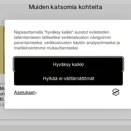
Muiden katsomia kohteita
Napsauttamalla "hyväksy kaikki" suostut evästeiden
tallentamiseen laitteellesi verkkosivuston navigoinnin
parantamiseksi, verkkosivuston käytön analysoimiseksi ja
markkinointimme mukauttamiseksi.
Hyväksy kaikki
Hylkää ei-välttämättömät
1720988
1693625
1
Moomin,
Paulus Potter
Asetukset
offsetposter, "Oj".
Tillskriven, Boskap.
T
Ei tarjouksia
12 h 9m
Ei tarjouksia
2p 10 h
E
Lähtöhinta
2 500 SEK
Lähtöhinta
2 500 SEK
L