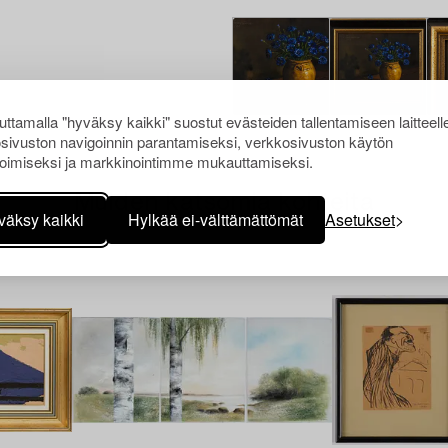
ttamalla "hyväksy kaikki" suostut evästeiden tallentamiseen laitteell
sivuston navigoinnin parantamiseksi, verkkosivuston käytön
oimiseksi ja markkinointimme mukauttamiseksi.
Muiden katsomia kohteita
väksy kaikki
Hylkää ei-välttämättömät
Asetukset