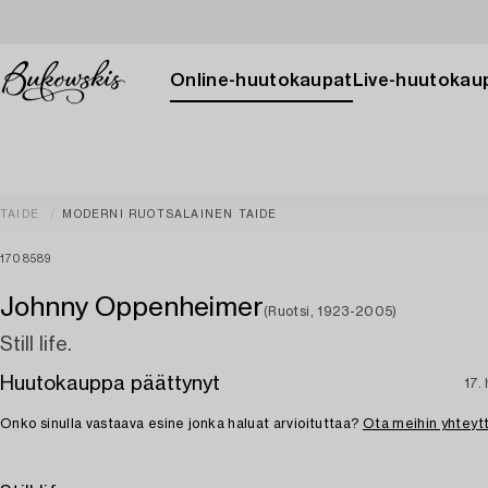
Online-huutokaupat
Live-huutokau
TAIDE
MODERNI RUOTSALAINEN TAIDE
1708589
Johnny Oppenheimer
(Ruotsi, 1923-2005)
Still life.
Huutokauppa päättynyt
17.
Onko sinulla vastaava esine jonka haluat arvioituttaa?
Ota meihin yhteyt