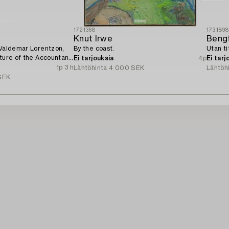
1721368
173189
Knut Irwe
Bengt
 Valdemar Lorentzon,
By the coast.
Utan ti
ature of the Accountant
Ei tarjouksia
4p
Ei tarj
1p 3 h
Lähtöhinta
4 000 SEK
Lähtöh
SEK