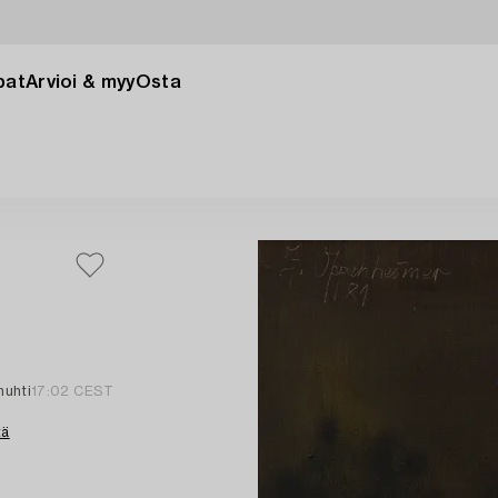
pat
Arvioi & myy
Osta
 huhti
17:02 CEST
tä