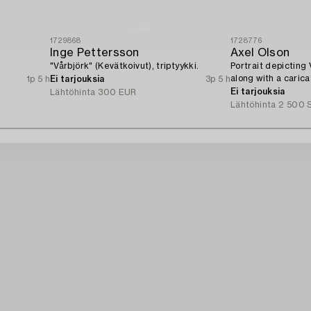
1729868
1728776
Inge Pettersson
Axel Olson
"Vårbjörk" (Kevätkoivut), triptyykki.
Portrait depicting
along with a caric
1p 5 h
Ei tarjouksia
3p 5 h
Ingvarsson.
Ei tarjouksia
Lähtöhinta
300 EUR
Lähtöhinta
2 500 