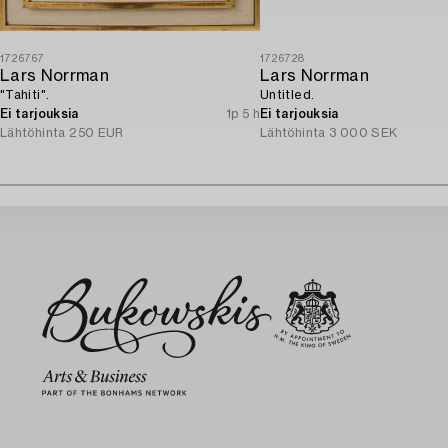
1726767
1726728
Lars Norrman
Lars Norrman
"Tahiti".
Untitled.
Ei tarjouksia
1p 5 h
Ei tarjouksia
Lähtöhinta
250 EUR
Lähtöhinta
3 000 SEK