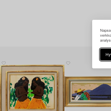
Napsau
verkko
analys
Hy