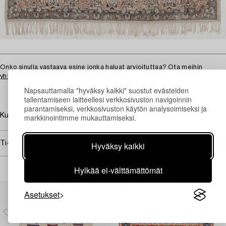
Onko sinulla vastaava esine jonka haluat arvioituttaa?
Ota meihin
yhteyttä
Napsauttamalla "hyväksy kaikki" suostut evästeiden
tallentamiseen laitteellesi verkkosivuston navigoinnin
parantamiseksi, verkkosivuston käytön analysoimiseksi ja
Kulumaa. Likaa.
markkinointimme mukauttamiseksi.
Tietoa ostamisesta
Hyväksy kaikki
Hylkää ei-välttämättömät
Muiden katsomia kohteita
Asetukset