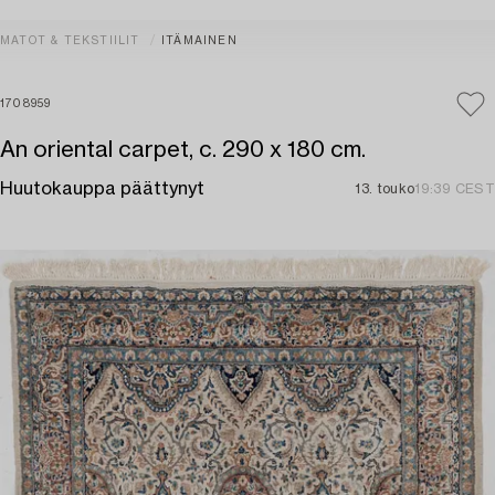
MATOT & TEKSTIILIT
ITÄMAINEN
1708959
An oriental carpet, c. 290 x 180 cm.
Huutokauppa päättynyt
13. touko
19:39 CEST