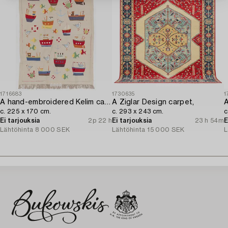
1716683
1730635
1
A hand-embroidered Kelim carpet,
A Ziglar Design carpet,
A
c. 225 x 170 cm.
c. 293 x 243 cm.
c
Ei tarjouksia
2p 22 h
Ei tarjouksia
23 h 54m
E
Lähtöhinta
8 000 SEK
Lähtöhinta
15 000 SEK
L