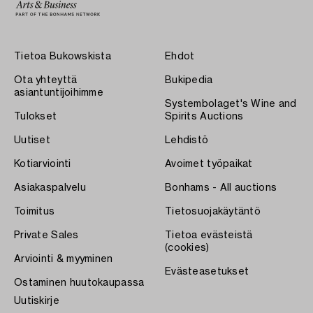
Tietoa Bukowskista
Ehdot
Ota yhteyttä
Bukipedia
asiantuntijoihimme
Systembolaget's Wine and
Tulokset
Spirits Auctions
Uutiset
Lehdistö
Kotiarviointi
Avoimet työpaikat
Asiakaspalvelu
Bonhams - All auctions
Toimitus
Tietosuojakäytäntö
Private Sales
Tietoa evästeistä
(cookies)
Arviointi & myyminen
Evästeasetukset
Ostaminen huutokaupassa
Uutiskirje