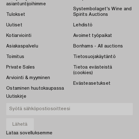
asiantuntijoihimme
Systembolaget's Wine and
Tulokset
Spirits Auctions
Uutiset
Lehdistö
Kotiarviointi
Avoimet työpaikat
Asiakaspalvelu
Bonhams - All auctions
Toimitus
Tietosuojakäytäntö
Private Sales
Tietoa evästeistä
(cookies)
Arviointi & myyminen
Evästeasetukset
Ostaminen huutokaupassa
Uutiskirje
Lataa sovelluksemme