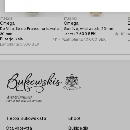
1726218
1728493
1
Omega,
Omega,
E
De Ville, Ile de France, wristwatch,
Genève, wristwatch, 33 mm.
w
30 mm.
7 500 SEK
3p 10 h
Tarjottu
T
Ei tarjouksia
5p 9 h
Lähtöhinta
10 000 SEK
L
Lähtöhinta
5 500 SEK
Tietoa Bukowskista
Ehdot
Ota yhteyttä
Bukipedia