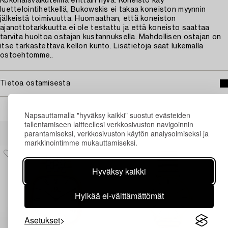
Kokonaisvaikutelma erittäin hyvä. Koneisto käy
luettelointihetkellä, Bukowskis ei takaa koneiston myynnin
jälkeistä toimivuutta. Huomaathan, että koneiston
ajanottotarkkuutta ei ole testattu ja että koneisto saattaa
tarvita huoltoa ostajan kustannuksella. Mahdollisen ostajan on
itse tarkastettava kellon kunto. Lisätietoja saat lukemalla
ostoehtomme..
Tietoa ostamisesta
Napsauttamalla "hyväksy kaikki" suostut evästeiden
tallentamiseen laitteellesi verkkosivuston navigoinnin
Muiden katsomia kohteita
parantamiseksi, verkkosivuston käytön analysoimiseksi ja
markkinointimme mukauttamiseksi.
Hyväksy kaikki
Hylkää ei-välttämättömät
Asetukset