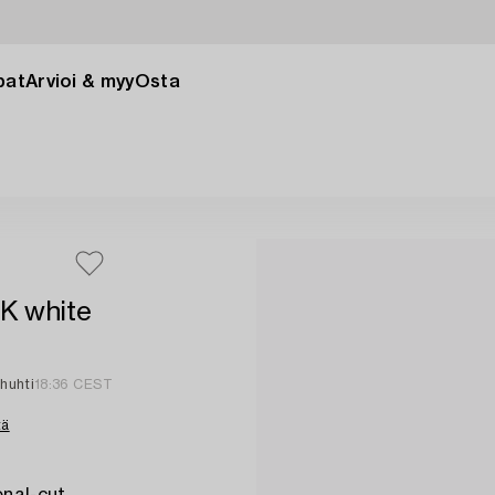
pat
Arvioi & myy
Osta
8K white
 huhti
18:36 CEST
tä