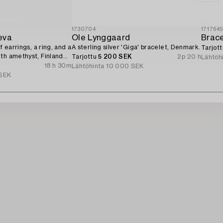
1730704
171764
eva
Ole Lynggaard
f earrings, a ring, and a
A sterling silver 'Giga' bracelet, Denmark.
Tarjot
th amethyst, Finland
Tarjottu
5 200 SEK
2p 20 h
Lähtöh
18 h 30m
Lähtöhinta
10 000 SEK
SEK