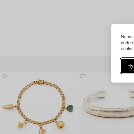
Napsau
verkko
analys
Hy