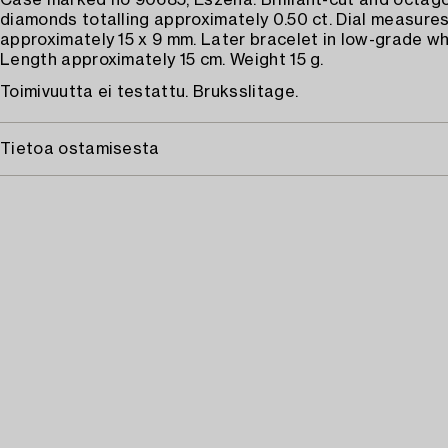
Case marked no 90685, Eszeha. Brilliant-cut and octag
diamonds totalling approximately 0.50 ct. Dial measure
approximately 15 x 9 mm. Later bracelet in low-grade wh
Length approximately 15 cm. Weight 15 g.
Toimivuutta ei testattu. Bruksslitage.
Tietoa ostamisesta