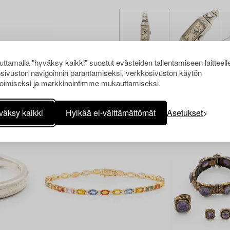
ttamalla "hyväksy kaikki" suostut evästeiden tallentamiseen laitteell
sivuston navigoinnin parantamiseksi, verkkosivuston käytön
oimiseksi ja markkinointimme mukauttamiseksi.
Muiden katsomia kohteita
väksy kaikki
Hylkää ei-välttämättömät
Asetukset