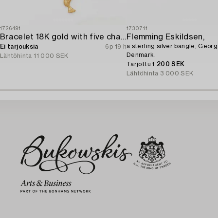
1726491
1730711
Bracelet 18K gold with five charms.
Flemming Eskildsen,
a sterling silver bangle, Geor
Ei tarjouksia
6p 19 h
Denmark.
Lähtöhinta
11 000 SEK
Tarjottu
1 200 SEK
Lähtöhinta
3 000 SEK