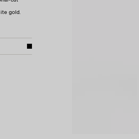
onal-cut
s
ite gold.