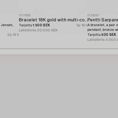
1717855
1723057
Bracelet 18K gold with multi-coloured sapphires and round brilliant-cut diamonds.
Pentti Sarpan
g Jensen,
A bracelet, a pair o
Tarjottu
1 500 SEK
5p 18 h
pendant, bronze wi
Lähtöhinta
20 000 SEK
1960s.
2p 19 h
Tarjottu
500 SEK
Lähtöhinta
4 000 