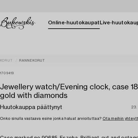
Online-huutokaupat
Live-huutokau
KORUT
RANNEKORUT
1709419
Jewellery watch/Evening clock, case 1
gold with diamonds
Huutokauppa päättynyt
23.
Onko sinulla vastaava esine jonka haluat arvioituttaa?
Ota meihin yhteyt