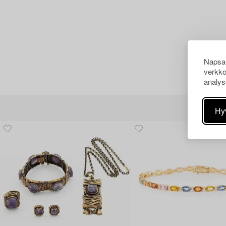
Napsau
verkko
analys
Hy