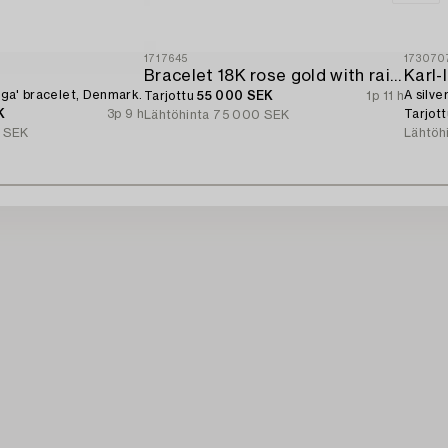
1717645
173070
d
Bracelet 18K rose gold with rainbow-coloured sapphires and brilliant-cut diamonds.
Karl
Giga' bracelet, Denmark.
A silve
Tarjottu
55 000 SEK
1p 11 h
K
3p 9 h
Tarjot
Lähtöhinta
75 000 SEK
 SEK
Lähtöh