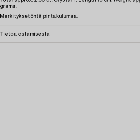
Total approx. 2.38 ct. Crystal P. Length 19 cm. Weight ap
grams.
Merkityksetöntä pintakulumaa.
Tietoa ostamisesta