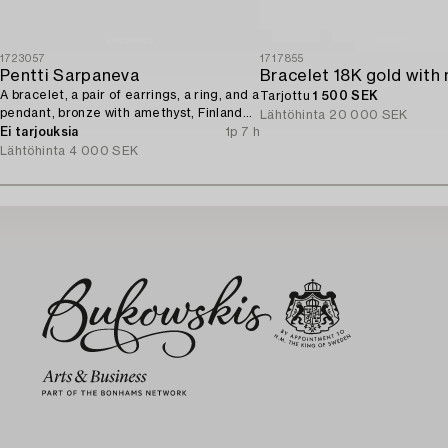
1723057
1717855
Pentti Sarpaneva
A bracelet, a pair of earrings, a ring, and a
Tarjottu
1 500 SEK
pendant, bronze with amethyst, Finland
Lähtöhinta
20 000 SEK
1960s.
Ei tarjouksia
1p 7 h
Lähtöhinta
4 000 SEK