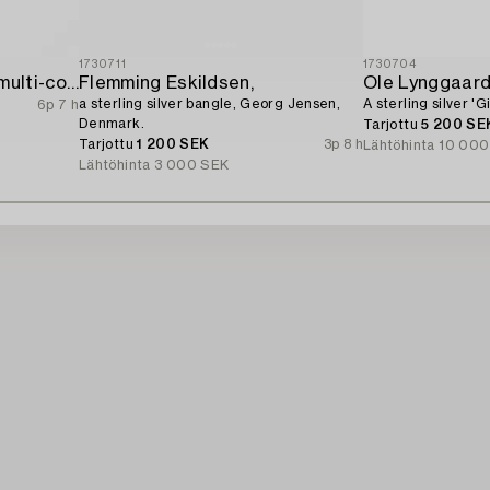
1730711
1730704
Bracelet 18K gold with multi-coloured sapphires and round brilliant-cut diamonds.
Flemming Eskildsen,
Ole Lynggaar
a sterling silver bangle, Georg Jensen,
A sterling silver '
6p 7 h
Denmark.
Tarjottu
5 200 SE
Tarjottu
1 200 SEK
3p 8 h
Lähtöhinta
10 000
Lähtöhinta
3 000 SEK