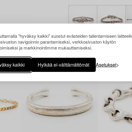
ttamalla "hyväksy kaikki" suostut evästeiden tallentamiseen laitteell
sivuston navigoinnin parantamiseksi, verkkosivuston käytön
oimiseksi ja markkinointimme mukauttamiseksi.
Muiden katsomia kohteita
väksy kaikki
Hylkää ei-välttämättömät
Asetukset