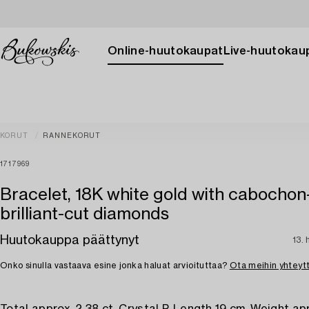
Online-huutokaupat
Live-huutokau
KORUT
RANNEKORUT
1717969
Bracelet, 18K white gold with cabochon
brilliant-cut diamonds
Huutokauppa päättynyt
13. 
Onko sinulla vastaava esine jonka haluat arvioituttaa?
Ota meihin yhteyt