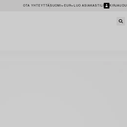
OTA YHTEYTTÄ
SUOMI
EUR
LUO ASIAKASTILI
KIRJAUDU