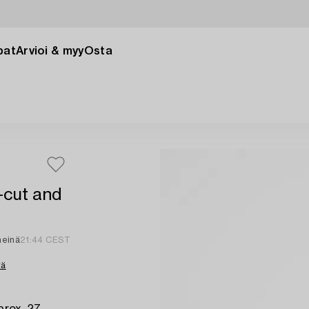
pat
Arvioi & myy
Osta
-cut and
heinä
21:44 CEST
tä