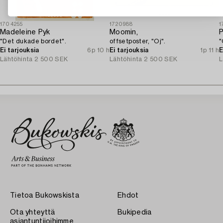
1704255
1720988
1
Madeleine Pyk
Moomin,
P
"Det dukade bordet".
offsetposter, "Oj".
"
Ei tarjouksia
6p 10 h
Ei tarjouksia
1p 11 h
E
Lähtöhinta
2 500 SEK
Lähtöhinta
2 500 SEK
L
Tietoa Bukowskista
Ehdot
Ota yhteyttä
Bukipedia
asiantuntijoihimme