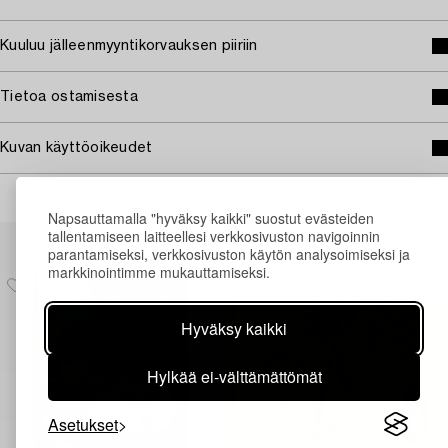
Kuuluu jälleenmyyntikorvauksen piiriin
Tietoa ostamisesta
Kuvan käyttöoikeudet
Napsauttamalla "hyväksy kaikki" suostut evästeiden
Muiden katsomia kohteita
tallentamiseen laitteellesi verkkosivuston navigoinnin
parantamiseksi, verkkosivuston käytön analysoimiseksi ja
markkinointimme mukauttamiseksi.
Hyväksy kaikki
Hylkää ei-välttämättömät
Asetukset