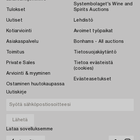
Systembolaget's Wine and
Tulokset
Spirits Auctions
Uutiset
Lehdistö
Kotiarviointi
Avoimet työpaikat
Asiakaspalvelu
Bonhams - All auctions
Toimitus
Tietosuojakäytäntö
Private Sales
Tietoa evästeistä
(cookies)
Arviointi & myyminen
Evästeasetukset
Ostaminen huutokaupassa
Uutiskirje
Lataa sovelluksemme