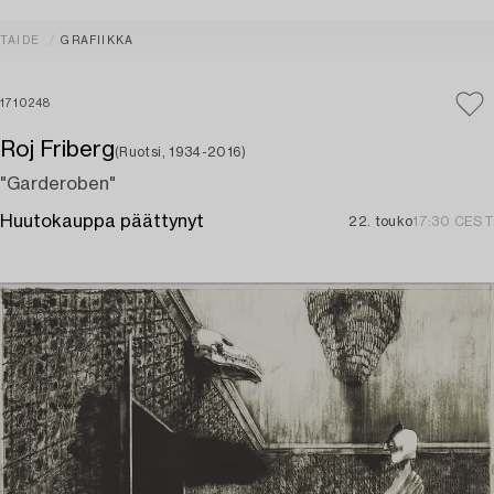
TAIDE
GRAFIIKKA
1710248
Roj Friberg
(Ruotsi, 1934-2016)
"Garderoben"
Huutokauppa päättynyt
22. touko
17:30 CEST