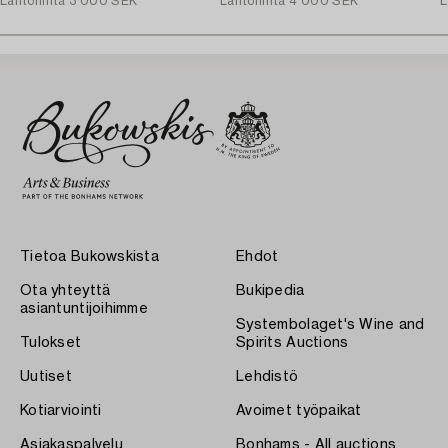
Lähtöhinta
3 000 SEK
Lähtöhinta
4 000 SEK
L
Tietoa Bukowskista
Ehdot
Ota yhteyttä
Bukipedia
asiantuntijoihimme
Systembolaget's Wine and
Tulokset
Spirits Auctions
Uutiset
Lehdistö
Kotiarviointi
Avoimet työpaikat
Asiakaspalvelu
Bonhams - All auctions