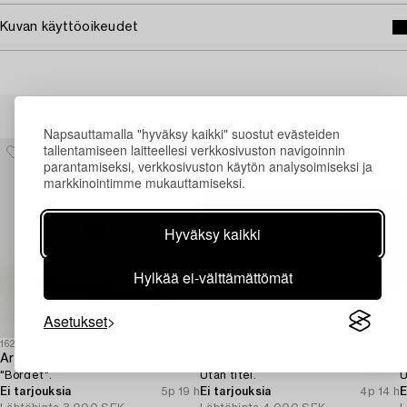
Kuvan käyttöoikeudet
Muiden katsomia kohteita
Napsauttamalla "hyväksy kaikki" suostut evästeiden
tallentamiseen laitteellesi verkkosivuston navigoinnin
parantamiseksi, verkkosivuston käytön analysoimiseksi ja
markkinointimme mukauttamiseksi.
Hyväksy kaikki
Hylkää ei-välttämättömät
Asetukset
1622179
1731898
1
Arne Jones
Bengt Ellis
L
"Bordet".
Utan titel.
U
Ei tarjouksia
5p 19 h
Ei tarjouksia
4p 14 h
E