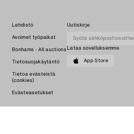
Lehdistö
Uutiskirje
Avoimet työpaikat
Lataa sovelluksemme
Bonhams - All auctions
App Store
Tietosuojakäytäntö
Tietoa evästeistä
(cookies)
Evästeasetukset
MAKSA