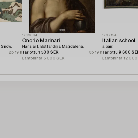
1730084
1707154
Onorio Marinari
e Snow.
Hans art, Botfärdiga Magdalena.
a pair.
2p 19 h
Tarjottu
1 500 SEK
3p 19 h
Tarjottu
9 600 SE
Lähtöhinta
5 000 SEK
Lähtöhinta
12 000