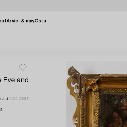
pat
Arvioi & myy
Osta
s Eve and
huhti
19:06 CEST
tä