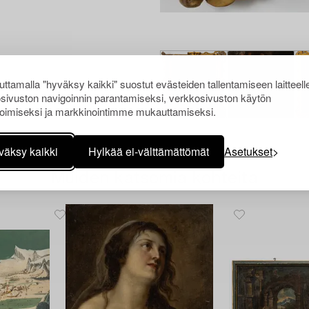
ttamalla "hyväksy kaikki" suostut evästeiden tallentamiseen laitteell
sivuston navigoinnin parantamiseksi, verkkosivuston käytön
oimiseksi ja markkinointimme mukauttamiseksi.
väksy kaikki
Hylkää ei-välttämättömät
Asetukset
Muiden katsomia kohteita