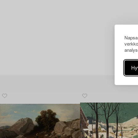
Napsau
verkko
analys
Hy