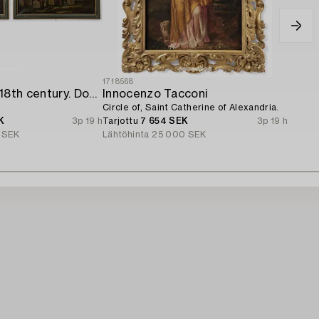
1718568
Italian school. 18th century. Door overpanels,
Innocenzo Tacconi
Circle of, Saint Catherine of Alexandria.
K
3p 19 h
Tarjottu
7 654 SEK
3p 19 h
 SEK
Lähtöhinta
25 000 SEK