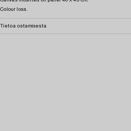
Canvas mounted on panel 46 x 43 cm.
Colour loss.
Tietoa ostamisesta