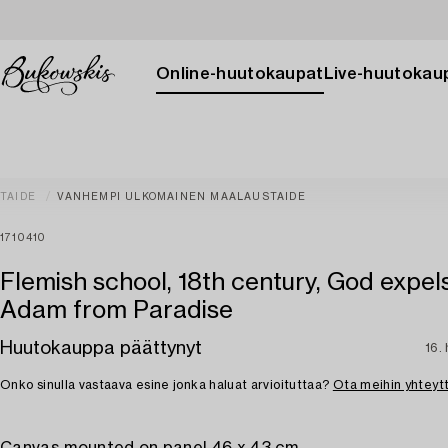
Online-huutokaupat
Live-huutokau
TAIDE
VANHEMPI ULKOMAINEN MAALAUSTAIDE
1710410
Flemish school, 18th century, God expel
Adam from Paradise
Huutokauppa päättynyt
16. 
Onko sinulla vastaava esine jonka haluat arvioituttaa?
Ota meihin yhteyt