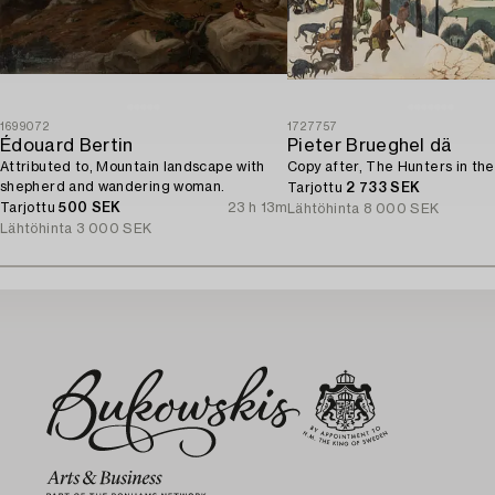
1699072
1727757
Édouard Bertin
Pieter Brueghel dä
Attributed to, Mountain landscape with
Copy after, The Hunters in th
shepherd and wandering woman.
Tarjottu
2 733 SEK
Tarjottu
500 SEK
23 h 13m
Lähtöhinta
8 000 SEK
Lähtöhinta
3 000 SEK