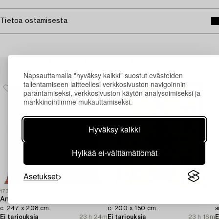
Tietoa ostamisesta
Muiden katsomia kohteita
Napsauttamalla "hyväksy kaikki" suostut evästeiden
tallentamiseen laitteellesi verkkosivuston navigoinnin
parantamiseksi, verkkosivuston käytön analysoimiseksi ja
markkinointimme mukauttamiseksi.
Hyväksy kaikki
Hylkää ei-välttämättömät
Asetukset
1730621
1730617
1
An Afghan Kilim carpet,
An Afghan Kilim rug,
A
c. 247 x 208 cm.
c. 200 x 150 cm.
s
Ei tarjouksia
23 h 24m
Ei tarjouksia
23 h 16m
E