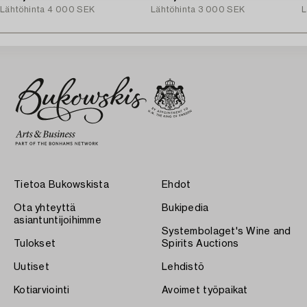
Lähtöhinta
4 000 SEK
Lähtöhinta
3 000 SEK
L
Tietoa Bukowskista
Ehdot
Ota yhteyttä
Bukipedia
asiantuntijoihimme
Systembolaget's Wine and
Tulokset
Spirits Auctions
Uutiset
Lehdistö
Kotiarviointi
Avoimet työpaikat