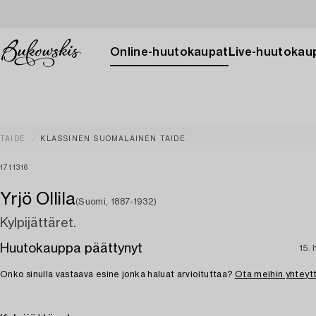
Online-huutokaupat
Live-huutokau
TAIDE
KLASSINEN SUOMALAINEN TAIDE
1711316
Yrjö Ollila
(Suomi, 1887-1932)
Kylpijättäret.
Huutokauppa päättynyt
15. 
Onko sinulla vastaava esine jonka haluat arvioituttaa?
Ota meihin yhteyt