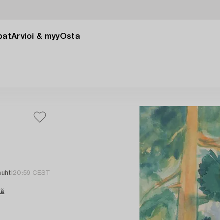
pat
Arvioi & myy
Osta
huhti
20:59 CEST
tä