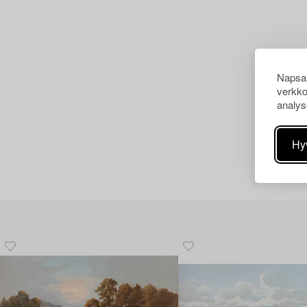
Napsau
verkko
analys
Hy