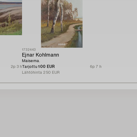
1732443
Ejnar Kohlmann
Maisema.
2p 3 h
Tarjottu
100 EUR
6p 7 h
Lähtöhinta
250 EUR