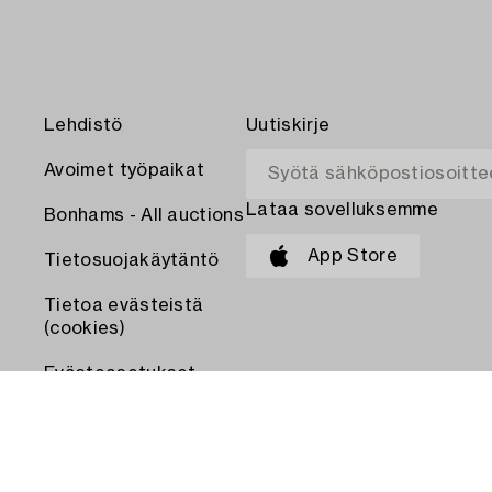
Lehdistö
Uutiskirje
Avoimet työpaikat
Lataa sovelluksemme
Bonhams - All auctions
App Store
Tietosuojakäytäntö
Tietoa evästeistä
(cookies)
Evästeasetukset
MAKSA