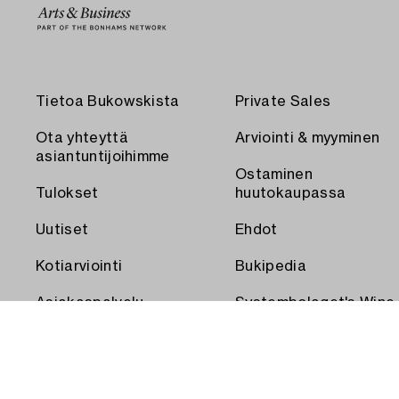
Tietoa Bukowskista
Private Sales
Ota yhteyttä
Arviointi & myyminen
asiantuntijoihimme
Ostaminen
Tulokset
huutokaupassa
Uutiset
Ehdot
Kotiarviointi
Bukipedia
Asiakaspalvelu
Systembolaget's Wine
and Spirits Auctions
Toimitus