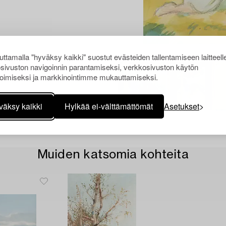
ttamalla "hyväksy kaikki" suostut evästeiden tallentamiseen laitteell
sivuston navigoinnin parantamiseksi, verkkosivuston käytön
oimiseksi ja markkinointimme mukauttamiseksi.
väksy kaikki
Hylkää ei-välttämättömät
Asetukset
Muiden katsomia kohteita