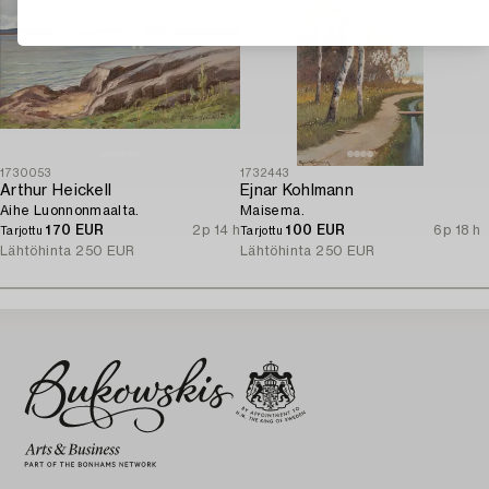
1730053
1732443
Arthur Heickell
Ejnar Kohlmann
Aihe Luonnonmaalta.
Maisema.
170 EUR
2p 14 h
100 EUR
6p 18 h
Tarjottu
Tarjottu
Lähtöhinta
250 EUR
Lähtöhinta
250 EUR