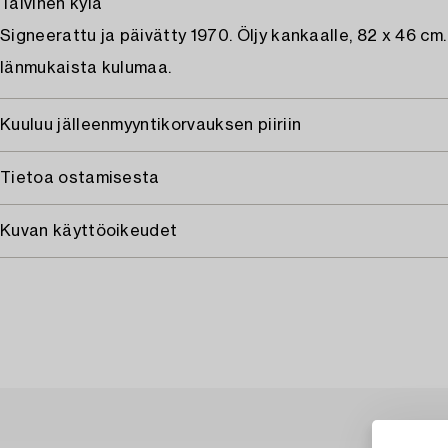
Talvinen kylä
Signeerattu ja päivätty 1970. Öljy kankaalle, 82 x 46 cm.
Iänmukaista kulumaa.
Kuuluu jälleenmyyntikorvauksen piiriin
Tietoa ostamisesta
Kuvan käyttöoikeudet