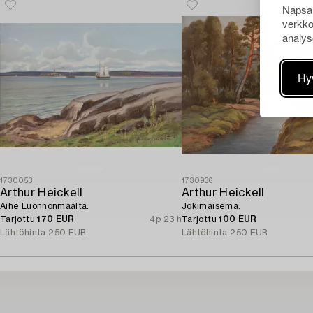
Napsau
verkko
analys
Hy
1730053
1730936
Arthur Heickell
Arthur Heickell
Aihe Luonnonmaalta.
Jokimaisema.
Tarjottu
170 EUR
4p 23 h
Tarjottu
100 EUR
Lähtöhinta
250 EUR
Lähtöhinta
250 EUR