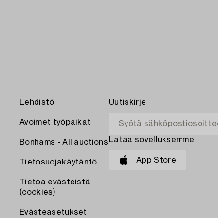
Lehdistö
Uutiskirje
Avoimet työpaikat
Lataa sovelluksemme
Bonhams - All auctions
App Store
Tietosuojakäytäntö
Tietoa evästeistä
(cookies)
Evästeasetukset