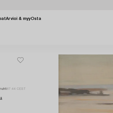
pat
Arvioi & myy
Osta
 huhti
17:44 CEST
tä