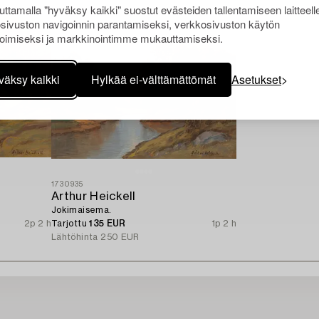
ttamalla "hyväksy kaikki" suostut evästeiden tallentamiseen laitteell
sivuston navigoinnin parantamiseksi, verkkosivuston käytön
oimiseksi ja markkinointimme mukauttamiseksi.
väksy kaikki
Hylkää ei-välttämättömät
Asetukset
1730935
Arthur Heickell
Jokimaisema.
2p 2 h
Tarjottu
135 EUR
1p 2 h
Lähtöhinta
250 EUR