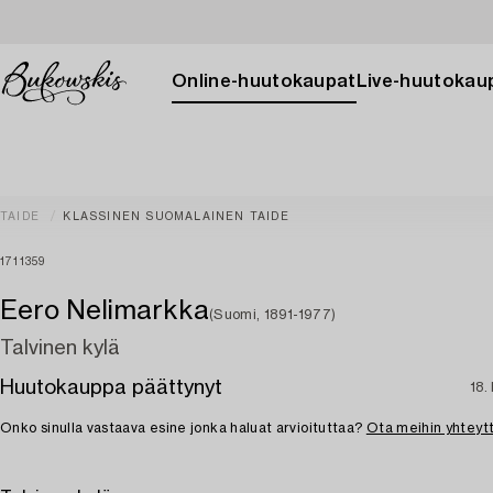
Online-huutokaupat
Live-huutokau
TAIDE
KLASSINEN SUOMALAINEN TAIDE
1711359
Eero Nelimarkka
(Suomi, 1891-1977)
Talvinen kylä
Huutokauppa päättynyt
18.
Onko sinulla vastaava esine jonka haluat arvioituttaa?
Ota meihin yhteyt