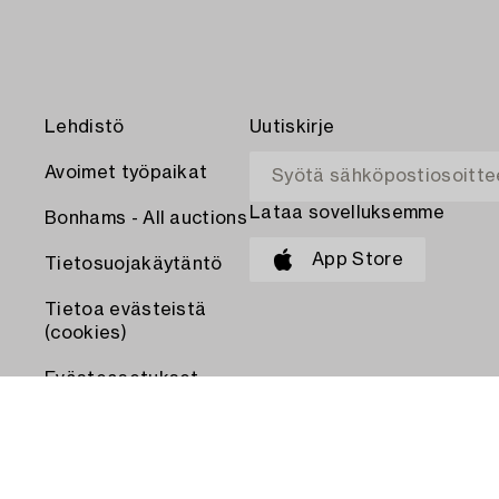
Lehdistö
Uutiskirje
Avoimet työpaikat
Lataa sovelluksemme
Bonhams - All auctions
App Store
Tietosuojakäytäntö
Tietoa evästeistä
(cookies)
Evästeasetukset
MAKSA