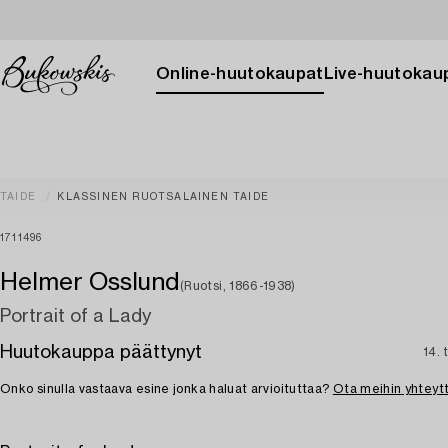
Online-huutokaupat
Live-huutokau
TAIDE
KLASSINEN RUOTSALAINEN TAIDE
1711496
Helmer Osslund
(Ruotsi, 1866-1938)
Portrait of a Lady
Huutokauppa päättynyt
14. 
Onko sinulla vastaava esine jonka haluat arvioituttaa?
Ota meihin yhteyt