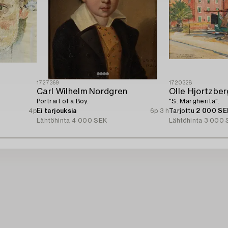
1727369
1720328
Carl Wilhelm Nordgren
Olle Hjortzber
Portrait of a Boy.
"S. Margherita".
4p
Ei tarjouksia
6p 3 h
Tarjottu
2 000 SE
Lähtöhinta
4 000 SEK
Lähtöhinta
3 000 