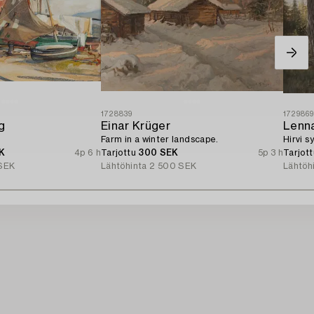
1728839
172986
g
Einar Krüger
Lenn
Farm in a winter landscape.
Hirvi 
K
4p 6 h
Tarjottu
300 SEK
5p 3 h
Tarjot
SEK
Lähtöhinta
2 500 SEK
Lähtöh