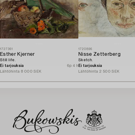
1727361
1720896
Esther Kjerner
Nisse Zetterberg
Still life.
Sketch.
Ei tarjouksia
6p 4 h
Ei tarjouksia
Lähtöhinta
8 000 SEK
Lähtöhinta
2 500 SEK