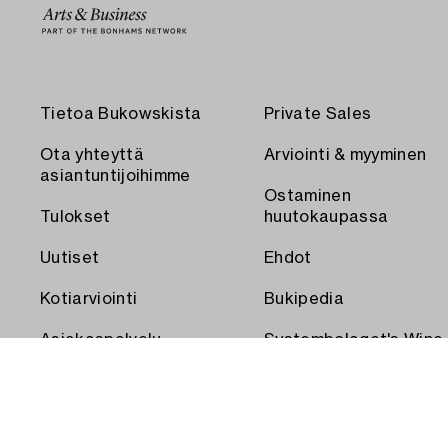
Tietoa Bukowskista
Private Sales
Ota yhteyttä
Arviointi & myyminen
asiantuntijoihimme
Ostaminen
Tulokset
huutokaupassa
Uutiset
Ehdot
Kotiarviointi
Bukipedia
Asiakaspalvelu
Systembolaget's Wine
and Spirits Auctions
Toimitus