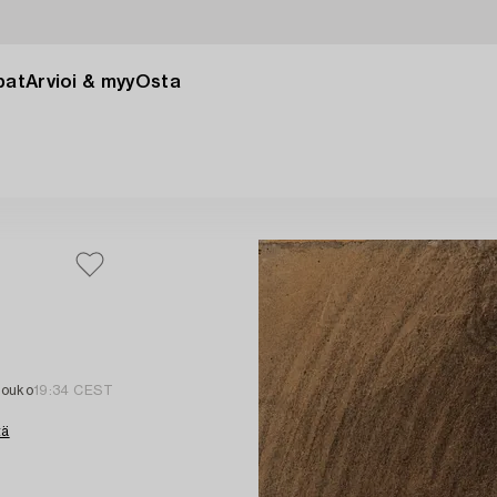
pat
Arvioi & myy
Osta
touko
19:34 CEST
tä