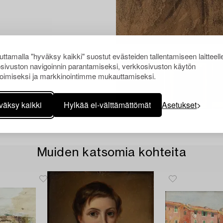
ttamalla "hyväksy kaikki" suostut evästeiden tallentamiseen laitteell
sivuston navigoinnin parantamiseksi, verkkosivuston käytön
oimiseksi ja markkinointimme mukauttamiseksi.
väksy kaikki
Hylkää ei-välttämättömät
Asetukset
Muiden katsomia kohteita