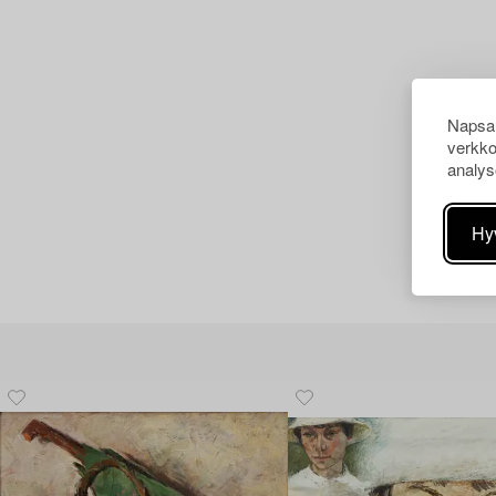
Napsau
verkko
analys
Hy