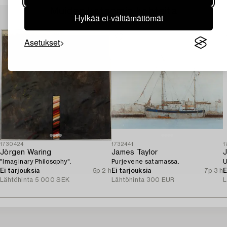
Muiden katsomia kohteita
Hylkää ei-välttämättömät
Asetukset
1730424
1732441
1
Jörgen Waring
James Taylor
J
"Imaginary Philosophy".
Purjevene satamassa.
U
Ei tarjouksia
5p 2 h
Ei tarjouksia
7p 3 h
E
Lähtöhinta
5 000 SEK
Lähtöhinta
300 EUR
L