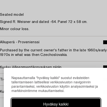
Seated model
Signed R. Weisner and dated -64. Panel 72 x 58 cm.
Minor colour loss.
Alkuperä - Provenienssi
Purchased by the current owner's father in the late 1960s/early
1970s in what was then Czechoslovakia.
Kuuluu jälleenmyyntikorvauksen piiriin
Napsauttamalla "hyväksy kaikki" suostut evästeiden
Tietoa ostamisesta
tallentamiseen laitteellesi verkkosivuston navigoinnin
parantamiseksi, verkkosivuston käytön analysoimiseksi ja
markkinointimme mukauttamiseksi.
Kuvan käyttöoikeudet
Hyväksy kaikki