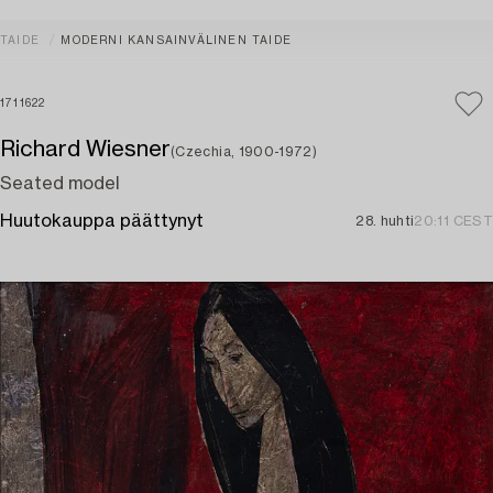
TAIDE
MODERNI KANSAINVÄLINEN TAIDE
1711622
Richard Wiesner
(Czechia, 1900-1972)
Seated model
Huutokauppa päättynyt
28. huhti
20:11 CEST