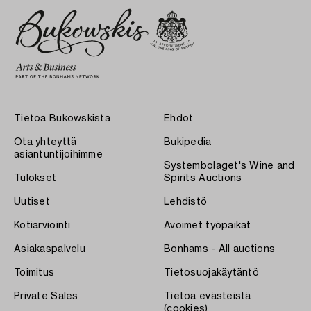
Tietoa Bukowskista
Ehdot
Ota yhteyttä
Bukipedia
asiantuntijoihimme
Systembolaget's Wine and
Tulokset
Spirits Auctions
Uutiset
Lehdistö
Kotiarviointi
Avoimet työpaikat
Asiakaspalvelu
Bonhams - All auctions
Toimitus
Tietosuojakäytäntö
Private Sales
Tietoa evästeistä
(cookies)