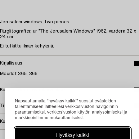
Jerusalem windows, two pieces
Färglitografier, ur "The Jerusalem Windows" 1962, vardera 32 x
24 cm
Ei tutkittu ilman kehyksiä.
Kirjallisuus
Mourlot 365, 366
Kuuluu jälleenmyyntikorvauksen piiriin
Napsauttamalla "hyväksy kaikki" suostut evästeiden
tallentamiseen laitteellesi verkkosivuston navigoinnin
Tietoa ostamisesta
parantamiseksi, verkkosivuston käytön analysoimiseksi ja
markkinointimme mukauttamiseksi.
Kuvan käyttöoikeudet
Hyväksy kaikki