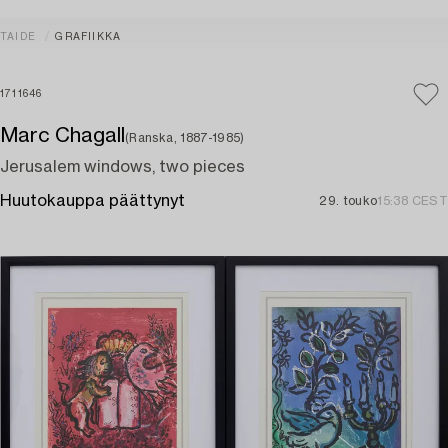
TAIDE
GRAFIIKKA
1711646
Marc Chagall
(Ranska, 1887-1985)
Jerusalem windows, two pieces
Huutokauppa päättynyt
29. touko
15:38 CEST