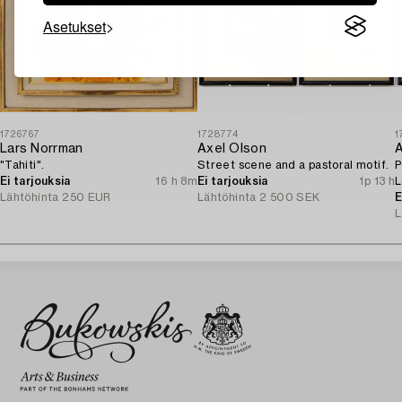
Asetukset
1726767
1728774
1
Lars Norrman
Axel Olson
A
"Tahiti".
Street scene and a pastoral motif.
P
Ei tarjouksia
16 h 8m
Ei tarjouksia
1p 13 h
L
Lähtöhinta
250 EUR
Lähtöhinta
2 500 SEK
o
E
L