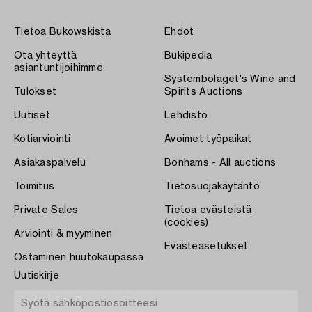
Tietoa Bukowskista
Ehdot
Ota yhteyttä
Bukipedia
asiantuntijoihimme
Systembolaget's Wine and
Tulokset
Spirits Auctions
Uutiset
Lehdistö
Kotiarviointi
Avoimet työpaikat
Asiakaspalvelu
Bonhams - All auctions
Toimitus
Tietosuojakäytäntö
Private Sales
Tietoa evästeistä
(cookies)
Arviointi & myyminen
Evästeasetukset
Ostaminen huutokaupassa
Uutiskirje