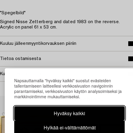
"Spegelbild"
Signed Nisse Zetterberg and dated 1983 on the reverse.
Acrylic on panel 61 x 53 cm.
Kuuluu jälleenmyyntikorvauksen piiriin
Tietoa ostamisesta
Kuvan käyttöoikeudet
Napsauttamalla "hyväksy kaikki" suostut evästeiden
tallentamiseen laitteellesi verkkosivuston navigoinnin
parantamiseksi, verkkosivuston käytön analysoimiseksi ja
markkinointimme mukauttamiseksi.
Muiden katsomia kohteita
Hyväksy kaikki
Hylkää ei-välttämättömät